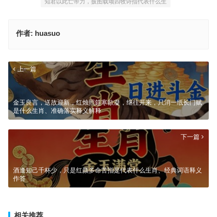
知君以此亡帝力，披图载颂四牧诗指代表什么生
作者:
huasuo
上一篇
金玉良言，送故迎新，红烛照筵寒欲凝，继往开来，只消一纸长门赋
是什么生肖、准确落实释义解释
下一篇
酒逢知己千杯少，只是红颜多命苦指是代表什么生肖、经典词语释义
作答
相关推荐