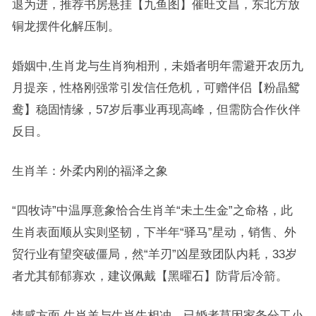
退为进，推荐书房悬挂【九鱼图】催旺文昌，东北方放
铜龙摆件化解压制。
婚姻中,生肖龙与生肖狗相刑，未婚者明年需避开农历九
月提亲，性格刚强常引发信任危机，可赠伴侣【粉晶鸳
鸯】稳固情缘，57岁后事业再现高峰，但需防合作伙伴
反目。
生肖羊：外柔内刚的福泽之象
“四牧诗”中温厚意象恰合生肖羊“未土生金”之命格，此
生肖表面顺从实则坚韧，下半年“驿马”星动，销售、外
贸行业有望突破僵局，然“羊刃”凶星致团队内耗，33岁
者尤其郁郁寡欢，建议佩戴【黑曜石】防背后冷箭。
情感方面,生肖羊与生肖牛相冲，已婚者莫因家务分工小