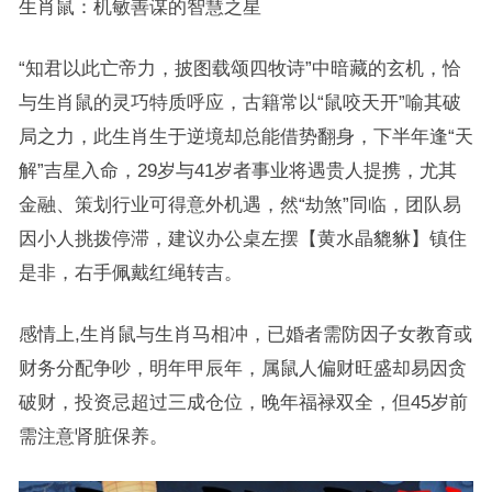
生肖鼠：机敏善谋的智慧之星
“知君以此亡帝力，披图载颂四牧诗”中暗藏的玄机，恰
与生肖鼠的灵巧特质呼应，古籍常以“鼠咬天开”喻其破
局之力，此生肖生于逆境却总能借势翻身，下半年逢“天
解”吉星入命，29岁与41岁者事业将遇贵人提携，尤其
金融、策划行业可得意外机遇，然“劫煞”同临，团队易
因小人挑拨停滞，建议办公桌左摆【黄水晶貔貅】镇住
是非，右手佩戴红绳转吉。
感情上,生肖鼠与生肖马相冲，已婚者需防因子女教育或
财务分配争吵，明年甲辰年，属鼠人偏财旺盛却易因贪
破财，投资忌超过三成仓位，晚年福禄双全，但45岁前
需注意肾脏保养。