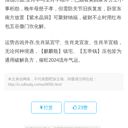
事积怨，晚年母慈子孝，但需防关节旧疾复发，卧室东
南方放置【紫水晶洞】可聚财纳福，破财不止时用红布
包五谷撒门坎化解。
运势吉凶并存,生肖鼠宜守、生肖龙宜攻、生肖羊宜稳，
无论何种境遇，【麒麟瓶】镇宅、【五帝钱】压包皆为
通用破解良方，催旺2024流年气运。
本文来自网络，不代表图吧涂立场，转载请注明出处：
http://o.sdhsdq.cn/reu/6056.html
打赏
23
赞