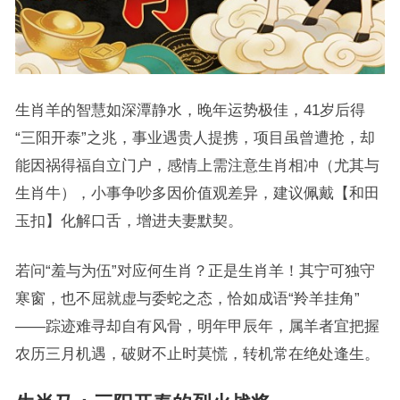
生肖羊的智慧如深潭静水，晚年运势极佳，41岁后得
“三阳开泰”之兆，事业遇贵人提携，项目虽曾遭抢，却
能因祸得福自立门户，感情上需注意生肖相冲（尤其与
生肖牛），小事争吵多因价值观差异，建议佩戴【和田
玉扣】化解口舌，增进夫妻默契。
若问“羞与为伍”对应何生肖？正是生肖羊！其宁可独守
寒窗，也不屈就虚与委蛇之态，恰如成语“羚羊挂角”
——踪迹难寻却自有风骨，明年甲辰年，属羊者宜把握
农历三月机遇，破财不止时莫慌，转机常在绝处逢生。