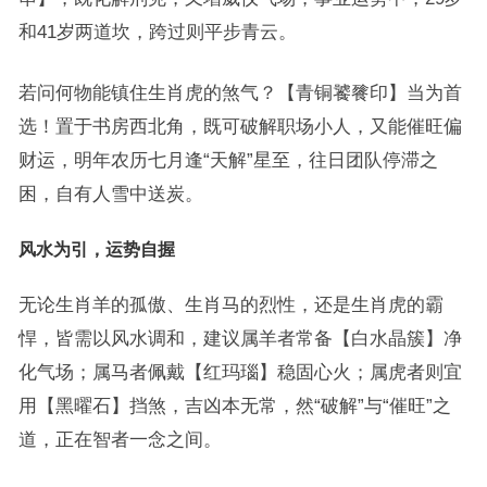
和41岁两道坎，跨过则平步青云。
若问何物能镇住生肖虎的煞气？【青铜饕餮印】当为首
选！置于书房西北角，既可破解职场小人，又能催旺偏
财运，明年农历七月逢“天解”星至，往日团队停滞之
困，自有人雪中送炭。
风水为引，运势自握
无论生肖羊的孤傲、生肖马的烈性，还是生肖虎的霸
悍，皆需以风水调和，建议属羊者常备【白水晶簇】净
化气场；属马者佩戴【红玛瑙】稳固心火；属虎者则宜
用【黑曜石】挡煞，吉凶本无常，然“破解”与“催旺”之
道，正在智者一念之间。