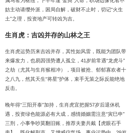
属马者为枢纽，下半年逢“金舆”入命，职场边缘化者不
妨主动请缨外派，困局自解，破财不止时，切记“火生
土”之理，投资地产可转凶为吉。
生肖虎：吉凶并存的山林之王
生肖虎运势历来吉凶并存，其性如风雷，既能为团队带
来爆发力，也易因强势遭人孤立，41岁前常遇“龙虎斗”
之劫（尤其与生肖猴相冲），项目被抢、郁郁寡欢者十
之八九，然其天生“将星”护体，束手无策之际反能绝地
反击。
晚年得“三阳开泰”加持，生肖虎宜把握57岁后退休机
遇，投资绿色能源必有大成，感情婚姻需注意“寅巳申”
三刑，小事争吵莫翻旧账，推荐夫妻共戴【虎眼石手
串】，既化解刑克，又增威仪气场，事业运势中，29岁