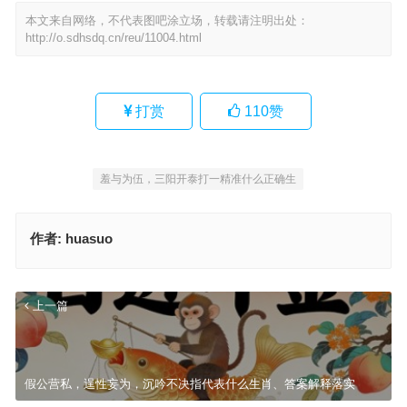
本文来自网络，不代表图吧涂立场，转载请注明出处：
http://o.sdhsdq.cn/reu/11004.html
打赏
110
赞
羞与为伍，三阳开泰打一精准什么正确生
作者:
huasuo
上一篇
假公营私，逞性妄为，沉吟不决指代表什么生肖、答案解释落实