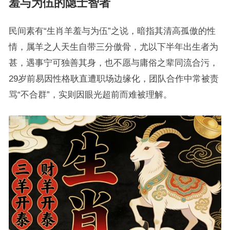
羞与为伍的隐士智者
民间素有“生肖羊羞与为伍”之说，暗指其清高孤傲的性
情，属羊之人天生自带三分傲骨，尤以下半年出生者为
甚，遇事宁可独善其身，也不愿与庸俗之辈同流合污，
29岁前易因性格耿直遭职场边缘化，团队合作中常被责
骂“不合群”，实则因眼光超前而难被理解。