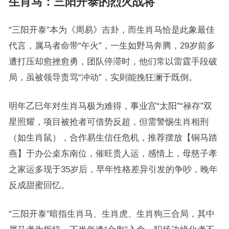
生肖马：三阳开泰的烈火战将
“三阳开泰”本为《周易》吉卦，而生肖马恰是此象最佳
代言，属马者命带“午火”，一生如野马奔腾，29岁前多
遭打压却愈挫愈勇，团队停滞时，他们常以雷霆手段破
局，虽被领导责骂“冲动”，实则能挽狂澜于既倒。
明年乙巳年对生肖马极为难得，事业宫“太阳”“禄存”双
星照耀，项目被抢者可借势反超，但需警惕生肖相刑
（如生肖鼠），合作易生信任危机，推荐摆放【铜马踏
燕】于办公桌东南位，催旺贵人运，感情上，母慈子孝
之家运多现于35岁后，早年性格差异引发的争吵，晚年
反成甜蜜回忆。
“三阳开泰”暗指生肖马、生肖虎、生肖狗三合局，其中