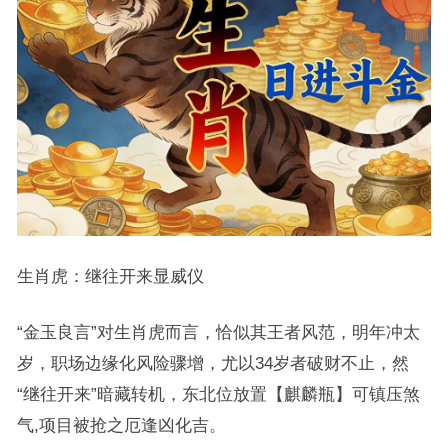
生肖虎：继往开来显威仪
“金玉良言”对生肖虎而言，恰似其王者风范，明年冲太
岁，职场边缘化风险骤增，尤以34岁者破财不止，然
“继往开来”暗藏转机，东北位放置【麒麟瓶】可镇压煞
气,项目被抢之厄逢凶化吉。