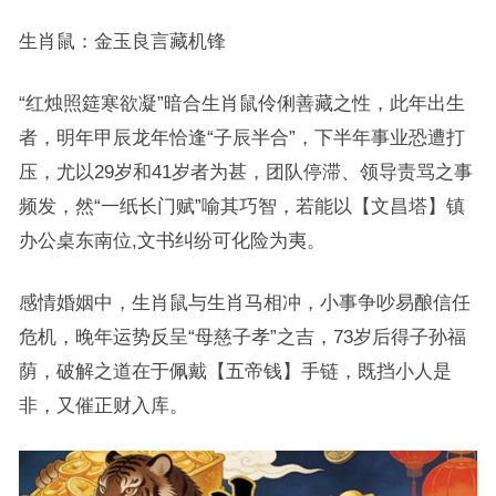
生肖鼠：金玉良言藏机锋
“红烛照筵寒欲凝”暗合生肖鼠伶俐善藏之性，此年出生
者，明年甲辰龙年恰逢“子辰半合”，下半年事业恐遭打
压，尤以29岁和41岁者为甚，团队停滞、领导责骂之事
频发，然“一纸长门赋”喻其巧智，若能以【文昌塔】镇
办公桌东南位,文书纠纷可化险为夷。
感情婚姻中，生肖鼠与生肖马相冲，小事争吵易酿信任
危机，晚年运势反呈“母慈子孝”之吉，73岁后得子孙福
荫，破解之道在于佩戴【五帝钱】手链，既挡小人是
非，又催正财入库。