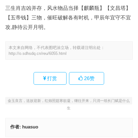
三生肖吉凶并存，风水物品当择【麒麟瓶】【文昌塔】
【五帝钱】三物，催旺破解各有时机，甲辰年宜守不宜
攻,静待云开月明。
本文来自网络，不代表图吧涂立场，转载请注明出处：
http://o.sdhsdq.cn/reu/6055.html
打赏
26
赞
金玉良言，送故迎新，红烛照筵寒欲凝，继往开来，只消一纸长门赋是什么
生
作者:
huasuo