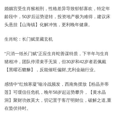
婚姻宫受生肖猴相刑，性格差异导致郁郁寡欢，特定年
龄段中，50岁后运势逆转，投资地产极为难得，建议床
头悬挂【山海镇】化解冲煞，更利晚年健康。
生肖蛇：长门赋里藏玄机
“只消一纸长门赋”正应生肖蛇善谋特质，下半年与生肖
猪相冲，团队停滞束手无策，但30岁和42岁者若佩戴
【黑曜石貔貅】，反能催旺偏财,尤利金融行业。
感情中“红烛寒凝”喻冷战频发，西南角摆放【粉晶并蒂
莲】可缓信任危机，晚年58岁起运势攀升，【黄水晶
洞】聚财功效莫大，切记置于客厅明财位，破解之道,重
在蛰伏待时。