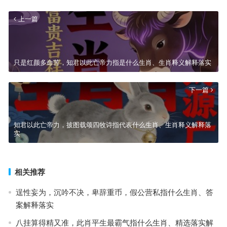
上一篇
只是红颜多命苦，知君以此亡帝力指是什么生肖、生肖释义解释落实
下一篇
知君以此亡帝力，披图载颂四牧诗指代表什么生肖、生肖释义解释落
实
相关推荐
逞性妄为，沉吟不决，卑辞重币，假公营私指什么生肖、答
案解释落实
八挂算得精又准，此肖平生最霸气指什么生肖、精选落实解