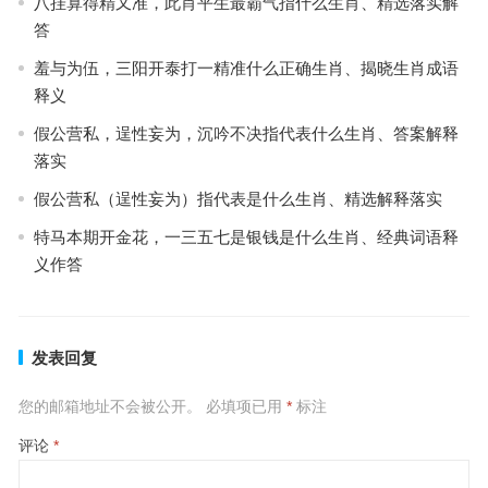
八挂算得精又准，此肖平生最霸气指什么生肖、精选落实解
答
羞与为伍，三阳开泰打一精准什么正确生肖、揭晓生肖成语
释义
假公营私，逞性妄为，沉吟不决指代表什么生肖、答案解释
落实
假公营私（逞性妄为）指代表是什么生肖、精选解释落实
特马本期开金花，一三五七是银钱是什么生肖、经典词语释
义作答
发表回复
您的邮箱地址不会被公开。
必填项已用
*
标注
评论
*