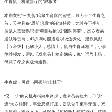
生肖鼠：机敏善谋的“藏粮者”
本期玄机“三九贺”暗藏生肖鼠的智慧，鼠为十二生肖之
首，天生具备“思前想后”的谨慎特质，尤其在下半年，
属鼠人需警惕职场“项目被抢”或“团队停滞”，29岁者易
遇领导责骂，41岁则可能遭遇职场边缘化，建议佩戴
【五帝钱】化解小人，感情上，鼠与生肖马相冲，小事
争吵频发，需以【粉水晶】稳定姻缘，晚年运势上扬，
母慈子孝之象极为难得。
生肖虎：勇猛与困顿的“山林王”
“又一期”的玄机亦指向生肖虎，虎者虽有魄力，但明年
逢“太岁相刑”，事业恐遭打压，团队合作束手无策，35
岁属虎人破财不止，可摆放【麒麟瓶】镇宅招财，感情