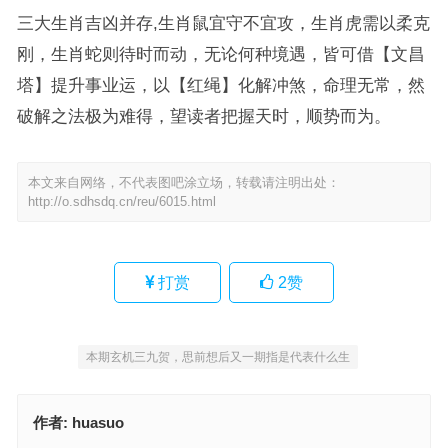
三大生肖吉凶并存,生肖鼠宜守不宜攻，生肖虎需以柔克
刚，生肖蛇则待时而动，无论何种境遇，皆可借【文昌
塔】提升事业运，以【红绳】化解冲煞，命理无常，然
破解之法极为难得，望读者把握天时，顺势而为。
本文来自网络，不代表图吧涂立场，转载请注明出处：
http://o.sdhsdq.cn/reu/6015.html
打赏
2
赞
本期玄机三九贺，思前想后又一期指是代表什么生
作者:
huasuo