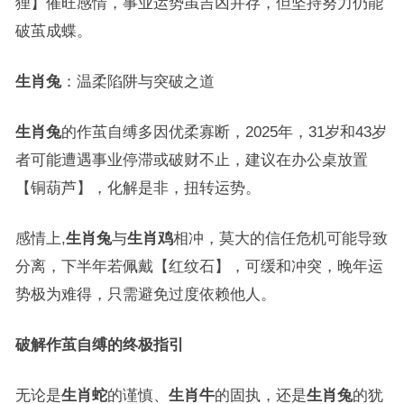
狸】催旺感情，事业运势虽吉凶并存，但坚持努力仍能
破茧成蝶。
生肖兔
：温柔陷阱与突破之道
生肖兔
的作茧自缚多因优柔寡断，2025年，31岁和43岁
者可能遭遇事业停滞或破财不止，建议在办公桌放置
【铜葫芦】，化解是非，扭转运势。
感情上,
生肖兔
与
生肖鸡
相冲，莫大的信任危机可能导致
分离，下半年若佩戴【红纹石】，可缓和冲突，晚年运
势极为难得，只需避免过度依赖他人。
破解作茧自缚的终极指引
无论是
生肖蛇
的谨慎、
生肖牛
的固执，还是
生肖兔
的犹