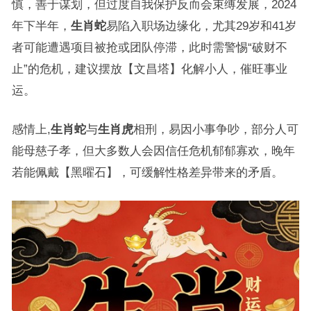
慎，善于谋划，但过度自我保护反而会束缚发展，2024
年下半年，
生肖蛇
易陷入职场边缘化，尤其29岁和41岁
者可能遭遇项目被抢或团队停滞，此时需警惕“破财不
止”的危机，建议摆放【文昌塔】化解小人，催旺事业
运。
感情上,
生肖蛇
与
生肖虎
相刑，易因小事争吵，部分人可
能母慈子孝，但大多数人会因信任危机郁郁寡欢，晚年
若能佩戴【黑曜石】，可缓解性格差异带来的矛盾。