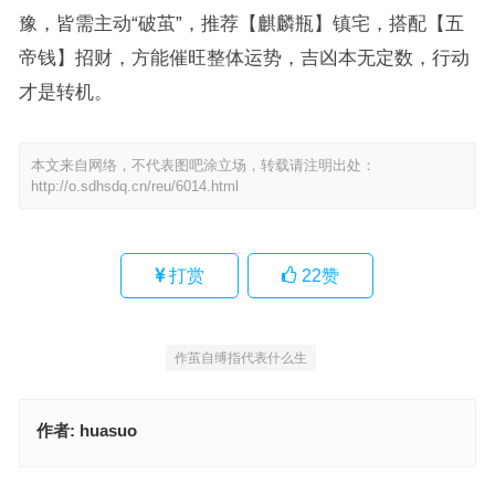
豫，皆需主动“破茧”，推荐【麒麟瓶】镇宅，搭配【五
帝钱】招财，方能催旺整体运势，吉凶本无定数，行动
才是转机。
本文来自网络，不代表图吧涂立场，转载请注明出处：
http://o.sdhsdq.cn/reu/6014.html
打赏
22
赞
作茧自缚指代表什么生
作者:
huasuo