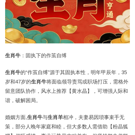
生肖牛
：固执下的作茧自缚
生肖牛
的“作茧自缚”源于其固执本性，明年甲辰年，35
岁和47岁的
生肖牛
将面临领导责骂或职场打压，需格外
留意团队协作，风水上推荐【黄水晶】，可增强人际和
谐，破解困局。
婚姻方面,
生肖牛
与
生肖羊
相冲，夫妻易因琐事束手无
策，部分人晚年家庭和睦，但大多数人需借助【粉晶狐