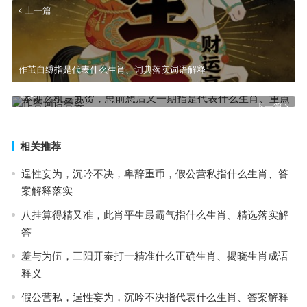
上一篇
作茧自缚指是代表什么生肖、词典落实词语解释
本期玄机三九贺，思前想后又一期指是代表什么生肖、重点作答词语
答案
下一篇
相关推荐
逞性妄为，沉吟不决，卑辞重币，假公营私指什么生肖、答
案解释落实
八挂算得精又准，此肖平生最霸气指什么生肖、精选落实解
答
羞与为伍，三阳开泰打一精准什么正确生肖、揭晓生肖成语
释义
假公营私，逞性妄为，沉吟不决指代表什么生肖、答案解释