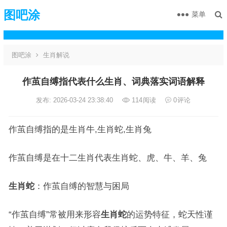
图吧涂
菜单
图吧涂
生肖解说
作茧自缚指代表什么生肖、词典落实词语解释
发布: 2026-03-24 23:38:40
114
阅读
0
评论
作茧自缚指的是生肖牛,生肖蛇,生肖兔
作茧自缚是在十二生肖代表生肖蛇、虎、牛、羊、兔
生肖蛇
：作茧自缚的智慧与困局
“作茧自缚”常被用来形容
生肖蛇
的运势特征，蛇天性谨