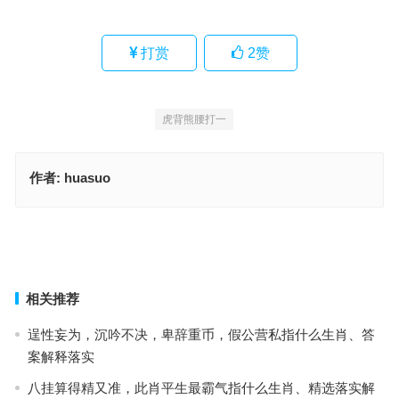
打赏
2
赞
虎背熊腰打一
作者:
huasuo
见风是雨是指什么生肖，最佳释义成语作答
莫遣空逾十二时猜是指什么生肖，词语落实释义解释
上一篇
下一篇
相关推荐
逞性妄为，沉吟不决，卑辞重币，假公营私指什么生肖、答
案解释落实
八挂算得精又准，此肖平生最霸气指什么生肖、精选落实解