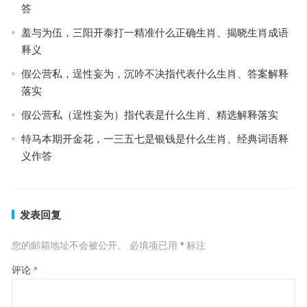
答
羞与为伍，三阳开泰打一精准什么正确生肖、揭晓生肖成语
释义
假公营私，逞性妄为，沉吟不决指代表什么生肖、答案解释
落实
假公营私（逞性妄为）指代表是什么生肖、精选解释落实
特马本期开金花，一三五七是银钱是什么生肖、经典词语释
义作答
发表回复
您的邮箱地址不会被公开。
必填项已用
*
标注
评论
*