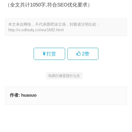
（全文共计1050字,符合SEO优化要求）
本文来自网络，不代表图吧涂立场，转载请注明出处：
http://o.sdhsdq.cn/reu/1682.html
打赏
2
赞
知易行难是指什么生
作者:
huasuo
一往无前是指什么生肖·最佳解释成语释义
知易行难指代表什么生肖，成语释义落实作答
上一篇
下一篇