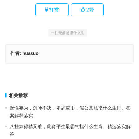
打赏
2
赞
一往无前是指什么生
作者:
huasuo
三马同槽指是什么生肖，解读精选词语释义
知易行难是指什么生肖，词语落实释义解释
上一篇
下一篇
相关推荐
逞性妄为，沉吟不决，卑辞重币，假公营私指什么生肖、答
案解释落实
八挂算得精又准，此肖平生最霸气指什么生肖、精选落实解
答