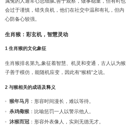
属兔的人通常心思细腻,善于观察，做事稳重，但有时也
会过于谨慎，错失良机，他们在社交中温和有礼，但内
心防备心较强。
生肖猴：彩玄机，智慧灵动
1 生肖猴的文化象征
生肖猴排名第九,象征着智慧、机灵和变通，古人认为猴
子善于模仿，能随机应变，因此有“猴精”之说。
2 与猴相关的成语及释义
猴年马月
：形容时间漫长，难以等待。
杀鸡儆猴
：比喻惩罚一人以警示他人。
沐猴而冠
：形容外表像人，实则无德无才。