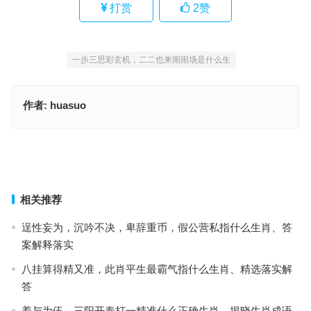
打赏
2
赞
一步三思彩玄机，二二也来闹闹场是什么生
作者:
huasuo
嬉戏心态，见惯不怪；西行兄弟伴你行是指什么生肖，落实成语作答
释义
植树绿化是指什么生肖·最佳解释成语释义
上一篇
下一篇
相关推荐
逞性妄为，沉吟不决，卑辞重币，假公营私指什么生肖、答
案解释落实
八挂算得精又准，此肖平生最霸气指什么生肖、精选落实解
答
羞与为伍，三阳开泰打一精准什么正确生肖、揭晓生肖成语