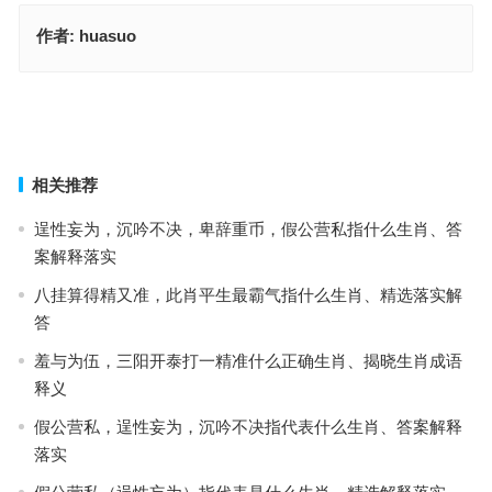
作者:
huasuo
嬉戏心态，见惯不怪；西行兄弟伴你行。强弱悬殊，难定分界！人海
茫茫南与北指是什么生肖，解读精选词语释义
一步三思彩玄机，二二也来闹闹场是什么生肖，词语落实释义解释
上一篇
下一篇
相关推荐
逞性妄为，沉吟不决，卑辞重币，假公营私指什么生肖、答
案解释落实
八挂算得精又准，此肖平生最霸气指什么生肖、精选落实解
答
羞与为伍，三阳开泰打一精准什么正确生肖、揭晓生肖成语
释义
假公营私，逞性妄为，沉吟不决指代表什么生肖、答案解释
落实