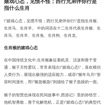
嬉戏心态，见惯不怪；西行兄弟伴你行是
指什么生肖
\”嬉戏心态，见惯不怪；西行兄弟伴你行\”是指生肖猴、
生肖马、生肖羊。 中的词语在十二生肖代表生肖猴、生
肖马、生肖羊、生肖兔、生肖狗、生肖龙。
生肖猴的嬉戏心态
在中国传统文化中,生肖猴象征着机灵、活泼和善于变
通，猴子天性爱玩，常常表现出\”嬉戏心态\”，喜欢模仿
人类行为，展现出极强的适应能力，成语\”猴年马月\”形
容时间漫长，而\”猴急猴急\”则描绘了猴子急躁的一面。
猴子的智慧也体现在民间故事中,西游记》里的孙悟空，
他机智勇敢，善于化解危机，正是\”嬉戏心态\”的典型代