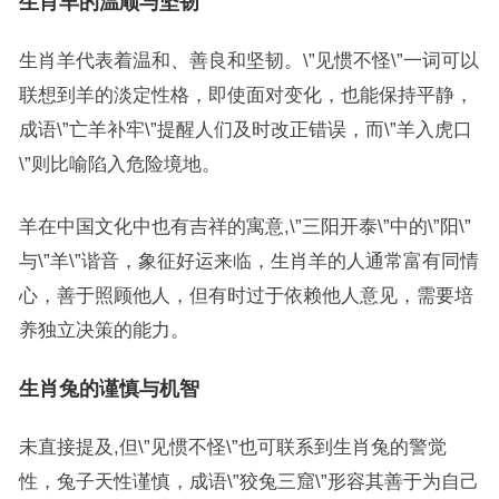
生肖羊的温顺与坚韧
生肖羊代表着温和、善良和坚韧。\”见惯不怪\”一词可以
联想到羊的淡定性格，即使面对变化，也能保持平静，
成语\”亡羊补牢\”提醒人们及时改正错误，而\”羊入虎口
\”则比喻陷入危险境地。
羊在中国文化中也有吉祥的寓意,\”三阳开泰\”中的\”阳\”
与\”羊\”谐音，象征好运来临，生肖羊的人通常富有同情
心，善于照顾他人，但有时过于依赖他人意见，需要培
养独立决策的能力。
生肖兔的谨慎与机智
未直接提及,但\”见惯不怪\”也可联系到生肖兔的警觉
性，兔子天性谨慎，成语\”狡兔三窟\”形容其善于为自己