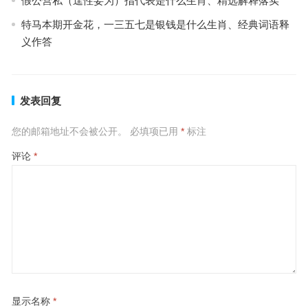
假公营私（逞性妄为）指代表是什么生肖、精选解释落实
特马本期开金花，一三五七是银钱是什么生肖、经典词语释
义作答
发表回复
您的邮箱地址不会被公开。
必填项已用
*
标注
评论
*
显示名称
*