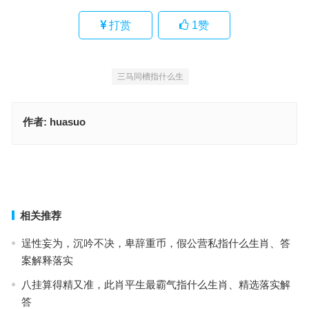
打赏
1
赞
三马同槽指什么生
作者:
huasuo
长年三老指代表什么生肖，落实成语作答释义
长年三老指什么生肖；解释词语释义落实
上一篇
下一篇
相关推荐
逞性妄为，沉吟不决，卑辞重币，假公营私指什么生肖、答
案解释落实
八挂算得精又准，此肖平生最霸气指什么生肖、精选落实解
答