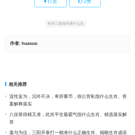
打赏
2
赞
长年三老指代表什么生
作者:
huasuo
三马同槽猜打一最佳正确生肖，重点释义解读详情
三马同槽指什么生肖，赛选解答词语释义
上一篇
下一篇
相关推荐
逞性妄为，沉吟不决，卑辞重币，假公营私指什么生肖、答
案解释落实
八挂算得精又准，此肖平生最霸气指什么生肖、精选落实解
答
羞与为伍，三阳开泰打一精准什么正确生肖、揭晓生肖成语