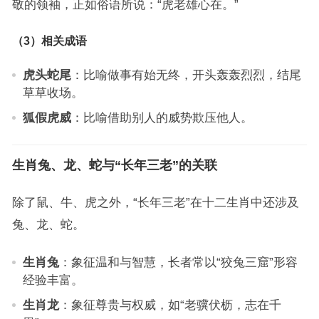
敬的领袖，正如俗语所说：“虎老雄心在。”
（3）相关成语
虎头蛇尾
：比喻做事有始无终，开头轰轰烈烈，结尾
草草收场。
狐假虎威
：比喻借助别人的威势欺压他人。
生肖兔、龙、蛇与“长年三老”的关联
除了鼠、牛、虎之外，“长年三老”在十二生肖中还涉及
兔、龙、蛇。
生肖兔
：象征温和与智慧，长者常以“狡兔三窟”形容
经验丰富。
生肖龙
：象征尊贵与权威，如“老骥伏枥，志在千