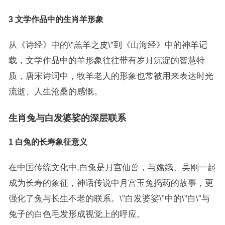
3 文学作品中的生肖羊形象
从《诗经》中的\”羔羊之皮\”到《山海经》中的神羊记
载，文学作品中的羊形象往往带有岁月沉淀的智慧特
质，唐宋诗词中，牧羊老人的形象也常被用来表达时光
流逝、人生沧桑的感慨。
生肖兔与白发婆娑的深层联系
1 白兔的长寿象征意义
在中国传统文化中,白兔是月宫仙兽，与嫦娥、吴刚一起
成为长寿的象征，神话传说中月宫玉兔捣药的故事，更
强化了兔与长生不老的联系。\”白发婆娑\”中的\”白\”与
兔子的白色毛发形成视觉上的呼应。