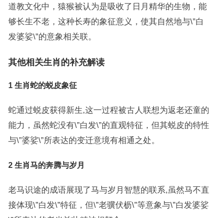
道教文化中，猿猴被认为是吸收了日月精华的生物，能
够长生不老，这种长寿的象征意义，使其自然地与\”白
发婆娑\”的意象相关联。
其他相关生肖的补充解读
1 生肖蛇的蜕皮象征
蛇通过蜕皮获得新生,这一过程被古人联想为返老还童的
能力，虽然蛇没有\”白发\”的直观特征，但其蜕皮的特性
与\”婆娑\”所表达的变迁意境有相通之处。
2 生肖马的奔腾与岁月
老马识途的成语展现了马与岁月智慧的联系,虽然马不直
接体现\”白发\”特征，但\”老骥伏枥\”等意象与\”白发婆娑