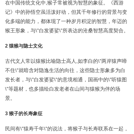
在中国传统文化中,猴子常被视为智慧的象征。《西游
记》中的孙悟空虽活泼好动，但其千年修行的背景与变
化多端的能力，都体现了一种岁月积淀的智慧，年迈的
猴王形象，与\”白发婆娑\”所表达的沧桑智慧高度契合。
2 猿猴与隐士文化
古代文人常以猿猴比喻隐士高人,如李白的\”两岸猿声啼
不住\”就暗含对隐逸生活的向往，这些隐士形象多为白
发长者，与\”白发婆娑\”的意境相通，国画中的\”听猿图
\”等题材，也多描绘白发老者在山间与猿猴为伴的场
景。
3 猴子的长寿象征
民间有\”猿寿千年\”的说法，将猴子与长寿联系在一起，