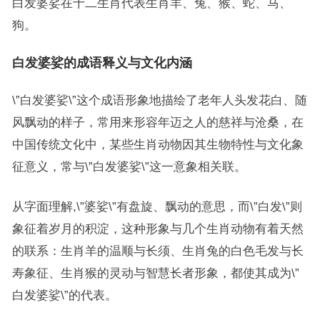
白发婆娑在十二生肖代表生肖羊、兔、猴、蛇、马、
狗。
白发婆娑的成语释义与文化内涵
\”白发婆娑\”这个成语形象地描绘了老年人头发花白、随
风飘动的样子，常用来形容年迈之人的慈祥与沧桑，在
中国传统文化中，某些生肖动物因其生物特性与文化象
征意义，常与\”白发婆娑\”这一意象相关联。
从字面理解,\”婆娑\”有盘旋、飘动的意思，而\”白发\”则
象征着岁月的积淀，这种形象与几个生肖动物有着天然
的联系：生肖羊的温顺与长须、生肖兔的白色毛发与长
寿象征、生肖猴的灵动与智慧长者形象，都使其成为\”
白发婆娑\”的代表。