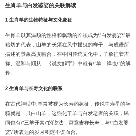
生肖羊与白发婆娑的关联解读
1 生肖羊的生物特征与文化象征
生肖羊以其温顺的性格和飘动的长须成为\”白发婆娑\”最
贴切的代表，山羊的长须在风中摇曳的样子，与成语所
描述的景象高度吻合，在中国传统文化中，羊象征着吉
祥、温和与顺从，《说文解字》中就有\”羊，祥也\”的解
释。
2 生肖羊与长寿文化的联系
在古代神话中,羊常被视为长寿的象征，传说中寿星的坐
骑就是一只白山羊，这强化了羊与白发老者的关联，民
间也有\”三羊开泰\”的说法，寓意吉祥长寿，与\”白发婆
娑\”所表达的岁月积淀不谋而合。