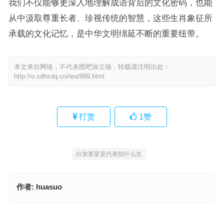
我们不仅能够更深入地理解成语背后的文化密码，也能
从中汲取尊重长者、珍视传统的智慧，这些生肖象征所
承载的文化记忆，是中华文明绵延不断的重要纽带。
本文来自网络，不代表图吧涂立场，转载请注明出处：
http://o.sdhsdq.cn/reu/999.html
打赏
1
赞
白发婆娑是代表指什么生
作者:
huasuo
万壑争流是什么生肖，重点释义解读详情
君登金华二五省，三七平生多感激代表什么生肖，赛选解答词语释义
上一篇