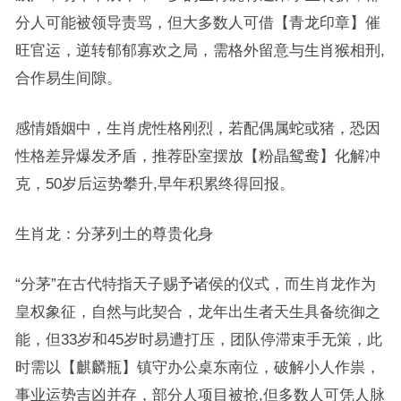
分人可能被领导责骂，但大多数人可借【青龙印章】催
旺官运，逆转郁郁寡欢之局，需格外留意与生肖猴相刑,
合作易生间隙。
感情婚姻中，生肖虎性格刚烈，若配偶属蛇或猪，恐因
性格差异爆发矛盾，推荐卧室摆放【粉晶鸳鸯】化解冲
克，50岁后运势攀升,早年积累终得回报。
生肖龙：分茅列土的尊贵化身
“分茅”在古代特指天子赐予诸侯的仪式，而生肖龙作为
皇权象征，自然与此契合，龙年出生者天生具备统御之
能，但33岁和45岁时易遭打压，团队停滞束手无策，此
时需以【麒麟瓶】镇守办公桌东南位，破解小人作祟，
事业运势吉凶并存，部分人项目被抢,但多数人可凭人脉