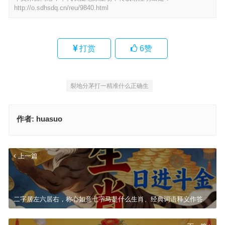
http://o.sdhsdq.cn/reu/9840.html
打赏
6
赞
裂地分茅打一精准什么正确生
作者:
huasuo
上一篇
二字居左六居右，称心如意七字马是什么生肖、经典词语释义作答