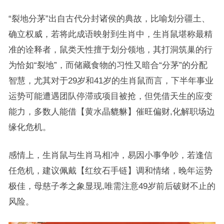
“裂地分茅”出自古代分封诸侯的典故，比喻划分疆土、
确立权威，若将此成语映射到生肖中，生肖鼠堪称最精
准的诠释者，鼠类天性擅于划分领地，其打洞筑巢的行
为恰如“裂地”，而储藏食物的习性又暗合“分茅”的分配
智慧，尤其对于29岁和41岁的生肖鼠而言，下半年事业
运势可能遭遇团队停滞或项目被抢，但凭借天生的应变
能力，多数人能借【黄水晶貔貅】催旺偏财,化解职场边
缘化危机。
感情上，生肖鼠与生肖马相冲，易因小事争吵，若逢信
任危机，建议佩戴【红纹石手链】调和情绪，晚年运势
极佳，母慈子孝之象显现,唯需注意49岁前后破财不止的
风险。