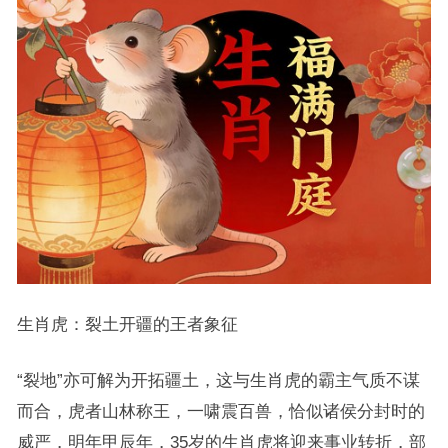
生肖虎：裂土开疆的王者象征
“裂地”亦可解为开拓疆土，这与生肖虎的霸主气质不谋
而合，虎者山林称王，一啸震百兽，恰似诸侯分封时的
威严，明年甲辰年，35岁的生肖虎将迎来事业转折，部