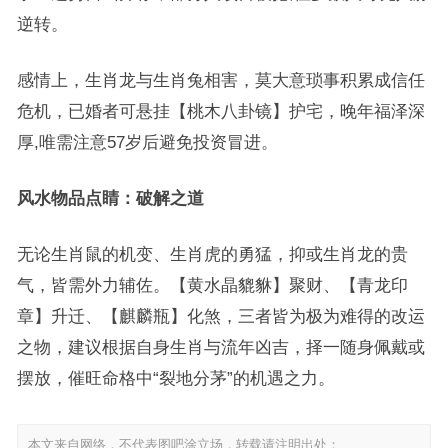
逆转。
感情上，生肖龙与生肖兔相害，莫大意琐事积累成信任
危机，已婚者可悬挂【桃木八卦镜】护宅，晚年福泽深
厚,唯需注意57岁后避免投资冒进。
风水物品点睛：破解之道
无论生肖鼠的机变、生肖虎的勇猛，抑或生肖龙的贵
气，皆需外力辅佐。【黄水晶貔貅】聚财、【青龙印
章】升迁、【麒麟瓶】化煞，三者皆为极为难得的改运
之物，建议根据自身生肖与流年凶吉，择一随身佩戴或
摆放，催旺命格中“裂地分茅”的机遇之力。
本文来自网络，不代表图吧涂立场，转载请注明出处：