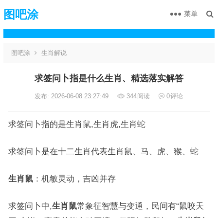
图吧涂
菜单
图吧涂
生肖解说
求签问卜指是什么生肖、精选落实解答
发布: 2026-06-08 23:27:49
344
阅读
0
评论
求签问卜指的是生肖鼠,生肖虎,生肖蛇
求签问卜是在十二生肖代表生肖鼠、马、虎、猴、蛇
生肖鼠
：机敏灵动，吉凶并存
求签问卜中,
生肖鼠
常象征智慧与变通，民间有“鼠咬天