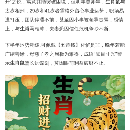
开”之说，寓意其能突破困境，但明年癸卯年，
生肖鼠
与
太岁相刑，29岁和41岁者需格外留心事业运势，职场易
遭打压，团队停滞不前，甚至因小事被领导责骂，感情
上，与
生肖马
相冲，夫妻恐因信任危机争吵不断。
下半年运势稍缓,可佩戴【五帝钱】化解是非，晚年若能
广结善缘，母慈子孝之局极为难得，成语“鼠目寸光”警
示
生肖鼠
需长远谋划，莫因眼前利益破财不止。