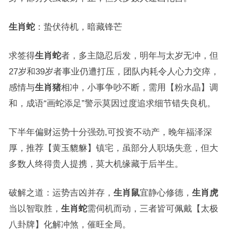
生肖蛇
：蛰伏待机，暗藏锋芒
求签得
生肖蛇
者，多主隐忍后发，明年与太岁无冲，但
27岁和39岁者事业仍遭打压，团队内耗令人心力交瘁，
感情与
生肖猪
相冲，小事争吵不断，需用【粉水晶】调
和，成语“画蛇添足”警示莫因过度追求细节错失良机。
下半年偏财运势十分强劲,可投资不动产，晚年福泽深
厚，推荐【黄玉貔貅】镇宅，虽部分人职场失意，但大
多数人终得贵人提携，莫大机缘藏于后半生。
破解之道：运势吉凶并存，
生肖鼠
宜静心修德，
生肖虎
当以智取胜，
生肖蛇
需伺机而动，三者皆可佩戴【太极
八卦牌】化解冲煞，催旺全局。