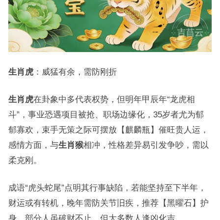
生肖虎
：威猛有余，需防刚折
生肖虎
在卦象中多代表权势，但明年甲辰年“龙虎相
斗”，事业恐遇项目被抢、职场边缘化，35岁者尤为郁
郁寡欢，束手无策之际可摆放【麒麟瓶】催旺贵人运，
感情方面，与
生肖猴
相冲，性格差异易引发争吵，需以
柔克刚。
成语“虎头蛇尾”点明其行事缺陷，若能坚持至下半年，
财运或有转机，晚年需防关节旧疾，推荐【黑曜石】护
身，部分人虽破财不止，但大多数人逢凶化吉。