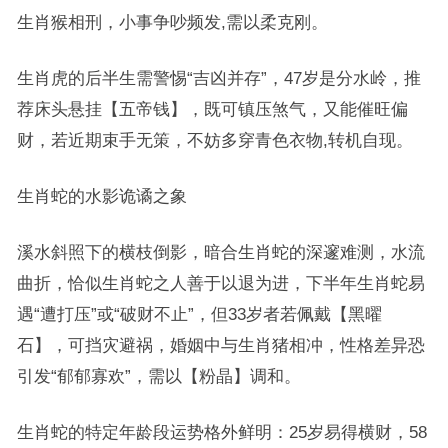
生肖猴相刑，小事争吵频发,需以柔克刚。
生肖虎的后半生需警惕“吉凶并存”，47岁是分水岭，推
荐床头悬挂【五帝钱】，既可镇压煞气，又能催旺偏
财，若近期束手无策，不妨多穿青色衣物,转机自现。
生肖蛇的水影诡谲之象
溪水斜照下的横枝倒影，暗合生肖蛇的深邃难测，水流
曲折，恰似生肖蛇之人善于以退为进，下半年生肖蛇易
遇“遭打压”或“破财不止”，但33岁者若佩戴【黑曜
石】，可挡灾避祸，婚姻中与生肖猪相冲，性格差异恐
引发“郁郁寡欢”，需以【粉晶】调和。
生肖蛇的特定年龄段运势格外鲜明：25岁易得横财，58