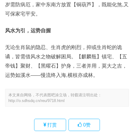
岁需防病厄，家中东南方放置【铜葫芦】，既能化煞,又
可保家宅平安。
风水为引，运势自握
无论生肖鼠的隐忍、生肖虎的刚烈，抑或生肖蛇的诡
谲，皆需借风水之物破解困局。【麒麟瓶】镇宅、【五
帝钱】聚财、【黑曜石】护身，三者并用，莫大之吉，
运势如溪水——慢流终入海,横枝亦成林。
本文来自网络，不代表图吧涂立场，转载请注明出处：
http://o.sdhsdq.cn/reu/9718.html
打赏
0
赞