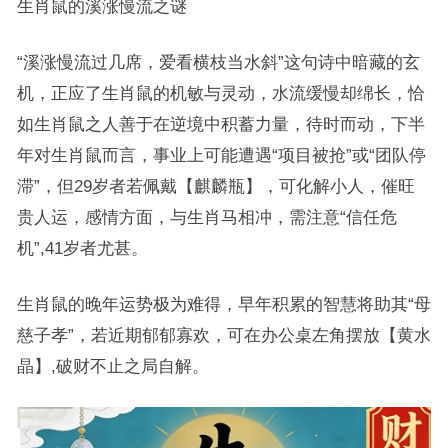
生肖鼠的溪涨慢流之谜
“溪涨慢流过几席，爱看横枝当水斜”这句诗中暗藏的玄
机，正应了生肖鼠的机敏与灵动，水流缓慢却绵长，恰
如生肖鼠之人善于在逆境中积蓄力量，待时而动，下半
年对生肖鼠而言，事业上可能遭遇“项目被抢”或“团队停
滞”，但29岁者若佩戴【麒麟瓶】，可化解小人，催旺
贵人运，感情方面，与生肖马相冲，需注意“信任危
机”,41岁者尤甚。
生肖鼠的晚年运势极为难得，早年积累的智慧将助其“母
慈子孝”，若近期郁郁寡欢，可在办公桌左角摆放【黄水
晶】,破财不止之局自解。