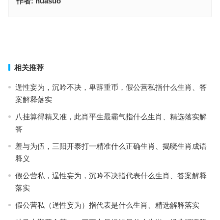
作者:
huasuo
如获至宝指代表什么生肖，赛选解答词语释义
顶门立户是指什么生肖·最佳解释成语释义
上一篇
下一篇
相关推荐
逞性妄为，沉吟不决，卑辞重币，假公营私指什么生肖、答
案解释落实
八挂算得精又准，此肖平生最霸气指什么生肖、精选落实解
答
羞与为伍，三阳开泰打一精准什么正确生肖、揭晓生肖成语
释义
假公营私，逞性妄为，沉吟不决指代表什么生肖、答案解释
落实
假公营私（逞性妄为）指代表是什么生肖、精选解释落实