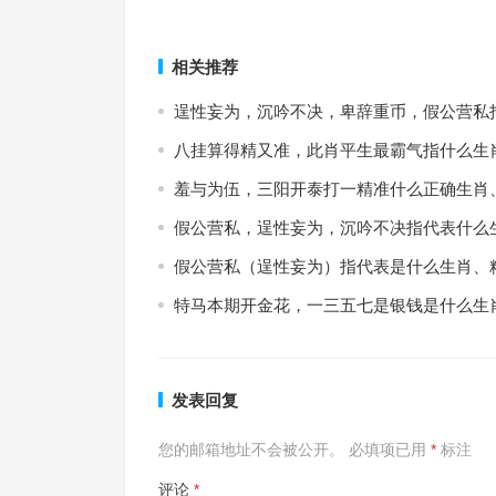
欲钱买代代为奴的人是什么生肖；解释词语释义落
语落实释义解释
上一篇
相关推荐
逞性妄为，沉吟不决，卑辞重币，假公营私
八挂算得精又准，此肖平生最霸气指什么生
羞与为伍，三阳开泰打一精准什么正确生肖
假公营私，逞性妄为，沉吟不决指代表什么
假公营私（逞性妄为）指代表是什么生肖、
特马本期开金花，一三五七是银钱是什么生
发表回复
您的邮箱地址不会被公开。
必填项已用
*
标注
评论
*