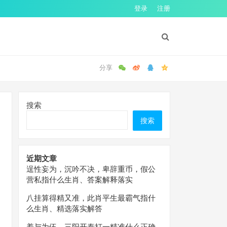
登录
注册
搜索
搜索
近期文章
逞性妄为，沉吟不决，卑辞重币，假公
营私指什么生肖、答案解释落实
八挂算得精又准，此肖平生最霸气指什
么生肖、精选落实解答
羞与为伍，三阳开泰打一精准什么正确