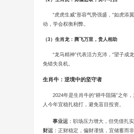
“虎虎生威”形容气势强盛，“如虎添
动，学会权衡利弊。
（3）生肖龙：腾飞万里，贵人相助
“龙马精神”代表活力充沛，“望子成
免错失良机。
生肖牛：逆境中的坚守者
2024年是生肖牛的“耕牛阻隔”之
人今年宜稳扎稳打，避免盲目投资。
事业运
：职场压力增大，但凭借扎实
财运
：正财稳定，偏财谨慎，宜储蓄而