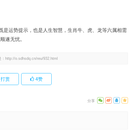
”既是运势提示，也是人生智慧，生肖牛、虎、龙等六属相需
能顺遂无忧。
处：
http://o.sdhsdq.cn/reu/932.html
打赏
4
赞
生肖，词