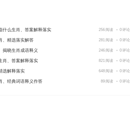
实
下一篇
指什么生肖、答案解释落实
256
阅读
0
评论
肖、精选落实解答
281
阅读
0
评论
、揭晓生肖成语释义
246
阅读
0
评论
生肖、答案解释落实
821
阅读
0
评论
精选解释落实
648
阅读
0
评论
肖、经典词语释义作答
89
阅读
0
评论