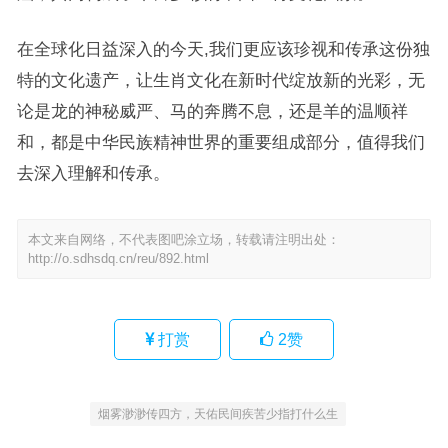
在全球化日益深入的今天,我们更应该珍视和传承这份独
特的文化遗产，让生肖文化在新时代绽放新的光彩，无
论是龙的神秘威严、马的奔腾不息，还是羊的温顺祥
和，都是中华民族精神世界的重要组成部分，值得我们
去深入理解和传承。
本文来自网络，不代表图吧涂立场，转载请注明出处：
http://o.sdhsdq.cn/reu/892.html
打赏
2
赞
烟雾渺渺传四方，天佑民间疾苦少指打什么生