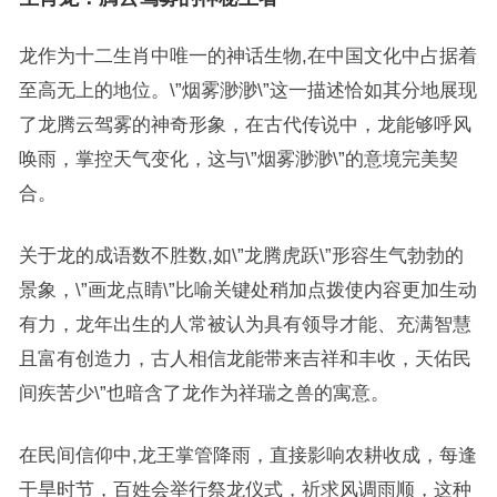
龙作为十二生肖中唯一的神话生物,在中国文化中占据着
至高无上的地位。\”烟雾渺渺\”这一描述恰如其分地展现
了龙腾云驾雾的神奇形象，在古代传说中，龙能够呼风
唤雨，掌控天气变化，这与\”烟雾渺渺\”的意境完美契
合。
关于龙的成语数不胜数,如\”龙腾虎跃\”形容生气勃勃的
景象，\”画龙点睛\”比喻关键处稍加点拨使内容更加生动
有力，龙年出生的人常被认为具有领导才能、充满智慧
且富有创造力，古人相信龙能带来吉祥和丰收，天佑民
间疾苦少\”也暗含了龙作为祥瑞之兽的寓意。
在民间信仰中,龙王掌管降雨，直接影响农耕收成，每逢
干旱时节，百姓会举行祭龙仪式，祈求风调雨顺，这种