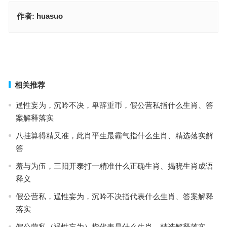
作者:
huasuo
零一二头最看好，买单买双你来选指是什么生肖，词语落实释义解释
今期生肖四四开，零五零六一三开猜指什么生肖；解释词语释义落实
上一篇
下一篇
相关推荐
逞性妄为，沉吟不决，卑辞重币，假公营私指什么生肖、答
案解释落实
八挂算得精又准，此肖平生最霸气指什么生肖、精选落实解
答
羞与为伍，三阳开泰打一精准什么正确生肖、揭晓生肖成语
释义
假公营私，逞性妄为，沉吟不决指代表什么生肖、答案解释
落实
假公营私（逞性妄为）指代表是什么生肖、精选解释落实