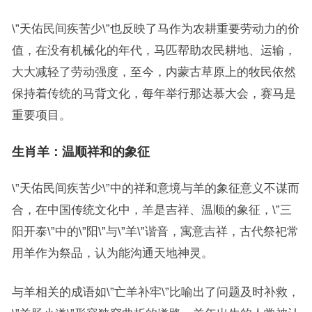
\”天佑民间疾苦少\”也反映了马作为农耕重要劳动力的价
值，在没有机械化的年代，马匹帮助农民耕地、运输，
大大减轻了劳动强度，至今，内蒙古草原上的牧民依然
保持着传统的马背文化，每年举行那达慕大会，赛马是
重要项目。
生肖羊：温顺祥和的象征
\”天佑民间疾苦少\”中的祥和意境与羊的象征意义不谋而
合，在中国传统文化中，羊是吉祥、温顺的象征，\”三
阳开泰\”中的\”阳\”与\”羊\”谐音，寓意吉祥，古代祭祀常
用羊作为祭品，认为能沟通天地神灵。
与羊相关的成语如\”亡羊补牢\”比喻出了问题及时补救，