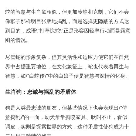
蛇的智慧与生肖鼠相似，但更加冷静和克制，它们不会
像猴子那样明目张胆地捣乱，而是选择更隐蔽的方式达
到目的，成语\”打草惊蛇\”正是形容因轻率行动而暴露意
图的情况。
尽管蛇的形象复杂，但其灵活性和适应力使它们在自然
界中占据重要地位，在文化象征上，蛇也代表着再生与
智慧，如\”白蛇传\”中的白娘子便是智慧与深情的化身。
生肖狗：忠诚与捣乱的矛盾体
狗是人类最忠诚的朋友，但某些情况下也会表现出\”侍
意捣乱\”的一面，幼犬常常撕咬家具、吠叫不止，看似
调皮，实则是探索世界的方式，这种矛盾性使狗成为十