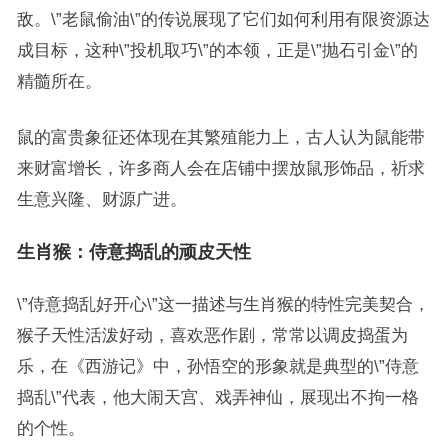
敌。\”老鼠偷油\”的传说展现了它们如何利用有限资源达
成目标，这种\”投机取巧\”的本领，正是\”抛石引金\”的
精髓所在。
鼠的富贵象征还体现在其繁殖能力上，古人认为鼠能带
来财富增长，许多商人会在店铺中摆放鼠形饰品，祈求
生意兴隆、财源广进。
生肖猴：侍意捣乱的顽皮天性
\”侍意捣乱好开心\”这一描述与生肖猴的特性完美契合，
猴子天性活泼好动，喜欢恶作剧，常常以调皮捣蛋为
乐，在《西游记》中，孙悟空的形象就是典型的\”侍意
捣乱\”代表，他大闹天宫、戏弄神仙，展现出不拘一格
的个性。