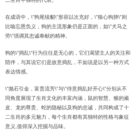
二生肖中独特的代表。
在成语中，\”狗尾续貂\”形容以次充好，\”狼心狗肺\”则
比喻忘恩负义，狗的主流形象仍是正面的，如\”犬马之
劳\”强调其忠诚奉献的精神。
狗的\”捣乱\”行为往往是无心的，它们渴望主人的关注和
陪伴，与其说它们是故意捣乱，不如说是以另一种方式
表达情感。
\”抛石引金，富贵流芳\”与\”侍意捣乱好开心\”分别从不
同角度展现了生肖文化的丰富内涵，鼠的智慧、猴的顽
皮、龙的尊贵、蛇的隐秘以及狗的忠诚，共同构成了十
二生肖的多元魅力，每个生肖都有其独特的性格与象征
意义,值得深入挖掘与品味。