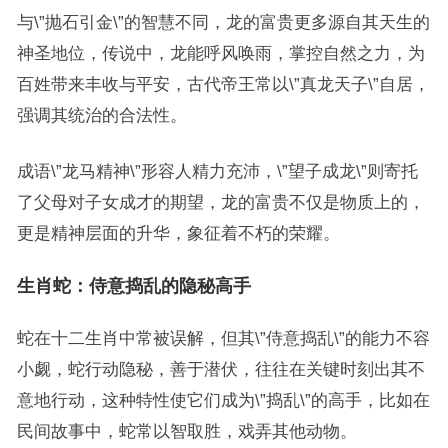
与\”抛石引金\”的智慧不同，龙的富贵更多源自其天生的
神圣地位，传说中，龙能呼风唤雨，掌控自然之力，为
百姓带来丰收与平安，古代帝王常以\”真龙天子\”自居，
强调其统治的合法性。
成语\”龙马精神\”形容人精力充沛，\”望子成龙\”则寄托
了父母对子女成才的期望，龙的富贵不仅是物质上的，
更是精神层面的升华，象征着不朽的荣耀。
生肖蛇：侍意捣乱的隐秘高手
蛇在十二生肖中常被误解，但其\”侍意捣乱\”的能力不容
小觑，蛇行动隐秘，善于潜伏，往往在关键时刻出其不
意地行动，这种特性使它们成为\”捣乱\”的高手，比如在
民间故事中，蛇常以智取胜，戏弄其他动物。