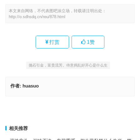
本文来自网络，不代表图吧涂立场，转载请注明出处：
http://o.sdhsdq.cn/reu/878.html
打赏
1
赞
抛石引金，富贵流芳。侍意捣乱好开心是什么生
作者:
huasuo
智者从容，略施小计。双马四四被唤得。抛石引金，富贵流芳。侍意
捣乱好开心指是什么生肖，经典作答释义解释
回天无力是代表是什么生肖，最佳释义成语作答
上一篇
下一篇
相关推荐