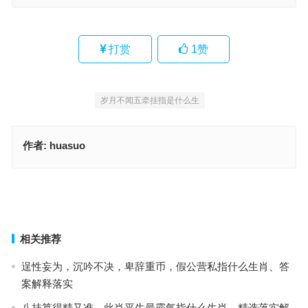
打赏
1
赞
岁月不闻五牵挂指是什么生
作者:
huasuo
今期狗虎牛出特，岁月不闻五牵挂代表是什么生肖，落实成语作答释
义
智者从容，略施小计。双马四四被唤得指什么生肖；解释词语释义落
实
上一篇
下一篇
相关推荐
逞性妄为，沉吟不决，卑辞重币，假公营私指什么生肖、答
案解释落实
八挂算得精又准，此肖平生最霸气指什么生肖、精选落实解