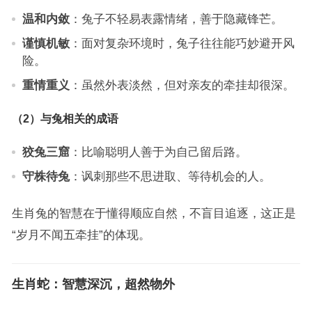
温和内敛
：兔子不轻易表露情绪，善于隐藏锋芒。
谨慎机敏
：面对复杂环境时，兔子往往能巧妙避开风
险。
重情重义
：虽然外表淡然，但对亲友的牵挂却很深。
（2）与兔相关的成语
狡兔三窟
：比喻聪明人善于为自己留后路。
守株待兔
：讽刺那些不思进取、等待机会的人。
生肖兔的智慧在于懂得顺应自然，不盲目追逐，这正是
“岁月不闻五牵挂”的体现。
生肖蛇：智慧深沉，超然物外