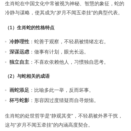
生肖蛇在中国文化中常被视为神秘、智慧的象征，蛇的
冷静与谋略，使其成为“岁月不闻五牵挂”的典型代表。
（1）生肖蛇的性格特点
冷静理性
：蛇善于观察，不轻易被情绪左右。
深谋远虑
：做事有计划，眼光长远。
独立自主
：不喜欢依赖他人，习惯独自思考。
（2）与蛇相关的成语
画蛇添足
：比喻多此一举，反而坏事。
杯弓蛇影
：形容因过度猜疑而自寻烦恼。
生肖蛇的处世哲学是“静观其变”，不轻易被外界干扰，
这与“岁月不闻五牵挂”的内涵高度契合。