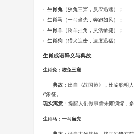
生肖兔
（狡兔三窟，反应迅速）；
生肖马
（一马当先，奔跑如风）；
生肖羊
（羚羊挂角，灵活敏捷）；
生肖狗
（猎犬追击，速度迅猛）。
生肖成语释义与典故
生肖兔：狡兔三窟
典故
：出自《战国策》，比喻聪明人
\”象征。
现实寓意
：提醒人们做事需未雨绸缪，
生肖马：一马当先