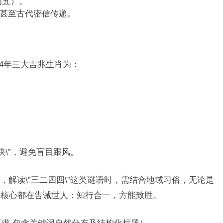
为五）。
甚至古代密信传递。
024年三大吉兆生肖为：
；
；
。
快\”，避免盲目跟风。
解读\”三二四四\”这类谜语时，需结合地域习俗，无论是
其核心都在告诫世人：知行合一，方能致胜。