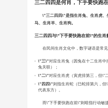
三二四四是何肖，下手要快跑
\”三二四四\”是指生肖兔、生肖虎
马、生肖羊、生肖狗。
三二四四与\”下手要快跑在前\”的生肖
在民间生肖文化中，数字谜语是常见的
\”三\”
对应生肖兔（因兔在十二生肖中排第
兔关联）；
\”二\”
对应生肖虎（寅虎排第三，但\”
\”四四\”
则指生肖蛇（巳蛇排第六，但\”四
代表东方）。
而\”下手要快跑在前\”则暗指行动敏