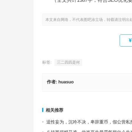
（全文共计1387字，符合SEO优
本文来自网络，不代表图吧涂立场，转载请注明出
标签:
三二四四是何
作者:
huasuo
呼声阵阵士气高，先锋勇猛无惧畏指什么生肖；解
义落实
偎香倚玉是什么生肖，赛选解答
上一篇
相关推荐
逞性妄为，沉吟不决，卑辞重币，假公营私