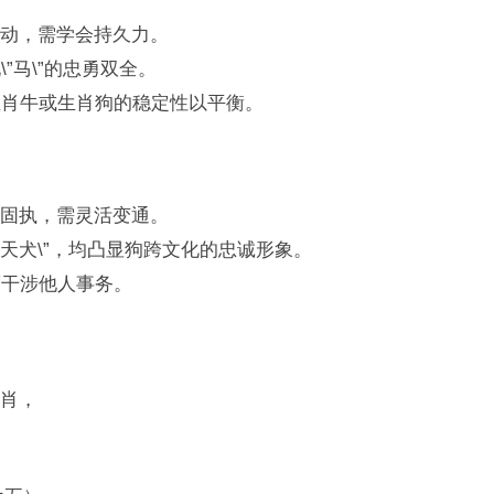
动，需学会持久力。
”马\”的忠勇双全。
生肖牛或生肖狗的稳定性以平衡。
固执，需灵活变通。
”哮天犬\”，均凸显狗跨文化的忠诚形象。
度干涉他人事务。
肖，