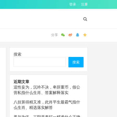
登录
注册
搜索
搜索
近期文章
逞性妄为，沉吟不决，卑辞重币，假公
营私指什么生肖、答案解释落实
八挂算得精又准，此肖平生最霸气指什
么生肖、精选落实解答
羞与为伍，三阳开泰打一精准什么正确