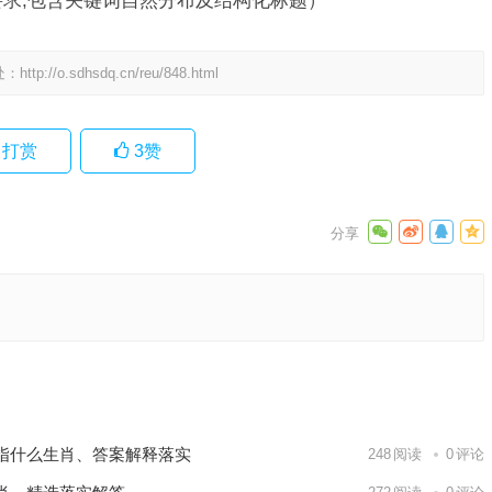
化要求,包含关键词自然分布及结构化标题）
处：
http://o.sdhsdq.cn/reu/848.html
打赏
3
赞
释词语释
词语释义
下一篇
指什么生肖、答案解释落实
248
阅读
0
评论