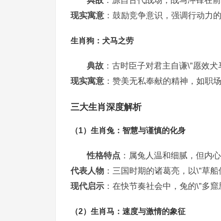
典故
：源自古代战场，战马冲锋在前
现实寓意
：鼓励竞争意识，强调行动力
生肖狗：犬马之劳
典故
：古时臣子对君主自谦\”愿效犬
现实寓意
：赞美无私奉献的精神，如职
三大生肖深度解析
（1）生肖兔：智慧与谨慎的化身
性格特点
：属兔人温和细腻，但内心
代表人物
：三国时期的诸葛亮，以\”草船
现代启示
：在快节奏社会中，兔的\”多窟
（2）生肖马：速度与激情的象征