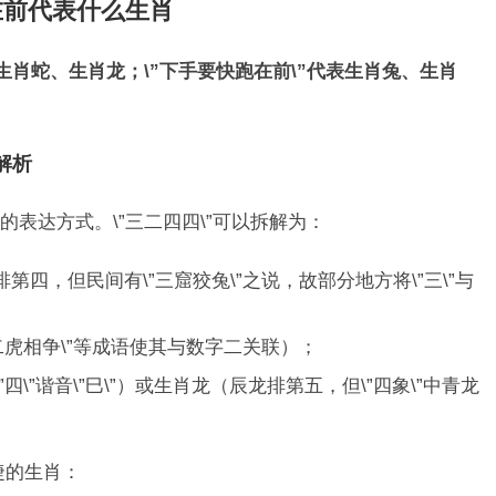
在前代表什么生肖
、生肖蛇、生肖龙；\”下手要快跑在前\”代表生肖兔、生肖
解析
表达方式。\”三二四四\”可以拆解为：
四，但民间有\”三窟狡兔\”之说，故部分地方将\”三\”与
二虎相争\”等成语使其与数字二关联）；
\”谐音\”巳\”）或生肖龙（辰龙排第五，但\”四象\”中青龙
捷的生肖：