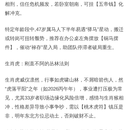
相刑，信任危机频发，若卧室朝南，可挂【五帝钱】化
解冲克。
特定年龄段中,47岁属马人下半年易遇“驿马”星动，搬迁
或转岗可扭转颓势，推荐在办公桌左角摆放【铜马摆
件】，催动“禄存”星入局，助团队停滞者破局重生。
生肖虎：刚直不阿的丛林法则
生肖虎威仪凛然，行事如虎啸山林，不屑暗箭伤人，然
“虎落平阳”之年（如2026丙午年），事业遭打压极为常
见，尤其33岁者职场边缘化风险倍增，感情与生肖猴相
冲，性格差异导致小事争吵，需以【桃木虎符】镇压是
非，明年东北方位忌动土，否则破财不止。