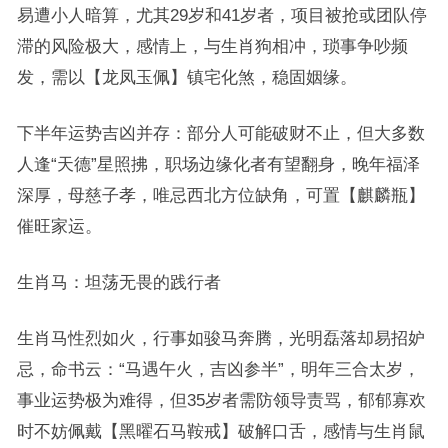
易遭小人暗算，尤其29岁和41岁者，项目被抢或团队停
滞的风险极大，感情上，与生肖狗相冲，琐事争吵频
发，需以【龙凤玉佩】镇宅化煞，稳固姻缘。
下半年运势吉凶并存：部分人可能破财不止，但大多数
人逢“天德”星照拂，职场边缘化者有望翻身，晚年福泽
深厚，母慈子孝，唯忌西北方位缺角，可置【麒麟瓶】
催旺家运。
生肖马：坦荡无畏的践行者
生肖马性烈如火，行事如骏马奔腾，光明磊落却易招妒
忌，命书云：“马遇午火，吉凶参半”，明年三合太岁，
事业运势极为难得，但35岁者需防领导责骂，郁郁寡欢
时不妨佩戴【黑曜石马鞍戒】破解口舌，感情与生肖鼠