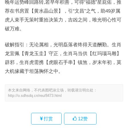
晚年运势峰回路转,若早年积善，可得“福德”星庇佑，推
荐在书房置【黄水晶山景】，引“文昌”之气，助49岁属
虎人束手无策时重拾决策力，吉凶之间，唯光明心性可
破万难。
破解指引：无论属相，光明磊落者终得天道酬勤。生肖
龙宜佩【青龙玉圭】守正，生肖马当供【红玛瑙马雕】
辟邪，生肖虎需携【虎眼石手串】镇煞，岁末年初，莫
大机缘藏于坦荡胸怀之中。
本文来自网络，不代表图吧涂立场，转载请注明出处：
http://o.sdhsdq.cn/reu/8473.html
打赏
12
赞