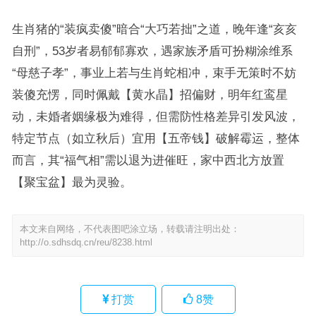
生肖猪的“装疯卖傻”暗合“大巧若拙”之道，晚年逢“亥亥
自刑”，53岁者易郁郁寡欢，遇家族矛盾可扮糊涂维系
“母慈子孝”，事业上若与生肖蛇相冲，束手无策时不妨
装傻充愣，同时佩戴【黄水晶】招偏财，明年红鸾星
动，未婚者姻缘极为难得，但需防性格差异引发风波，
特定节点（如立秋后）宜用【五帝钱】破解霉运，整体
而言，其“福气相”需以退为进催旺，家中西北方放置
【聚宝盆】最为灵验。
本文来自网络，不代表图吧涂立场，转载请注明出处：
http://o.sdhsdq.cn/reu/8238.html
打赏
8
赞