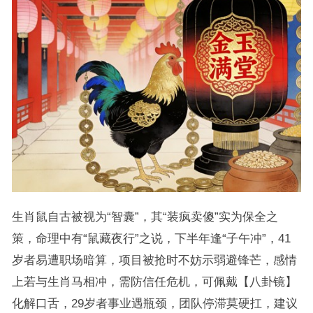
生肖鼠自古被视为“智囊”，其“装疯卖傻”实为保全之
策，命理中有“鼠藏夜行”之说，下半年逢“子午冲”，41
岁者易遭职场暗算，项目被抢时不妨示弱避锋芒，感情
上若与生肖马相冲，需防信任危机，可佩戴【八卦镜】
化解口舌，29岁者事业遇瓶颈，团队停滞莫硬扛，建议