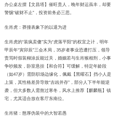
办公桌左摆【文昌塔】催旺贵人，晚年财运虽丰，却要
警惕“破财不止”，投资前务必三思。
生肖虎：莽撞表象下的以退为进
生肖虎的“装疯卖傻”实为“虎落平阳”的权宜之计，明年
甲辰年“寅卯辰”三会木局，35岁者事业恐遭打压，领导
责骂时假装糊涂反能过关，婚姻若与生肖猴相刑，小事
争吵频发，卧室悬挂【和合符】可缓解，特定年龄段
（如47岁）需防职场边缘化，佩戴【黑曜石】挡小人是
上策，其性格差异导致“吉凶并存”，部分人下半年能逆
袭，但大多数人需熬过寒冬，风水上推荐【麒麟瓶】镇
宅，尤其适合放在客厅东南位。
生肖猪：憨厚伪装中的大智若愚