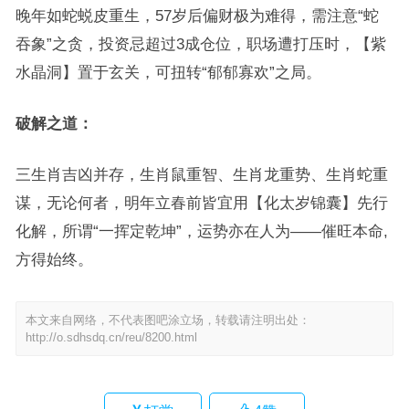
晚年如蛇蜕皮重生，57岁后偏财极为难得，需注意“蛇
吞象”之贪，投资忌超过3成仓位，职场遭打压时，【紫
水晶洞】置于玄关，可扭转“郁郁寡欢”之局。
破解之道：
三生肖吉凶并存，生肖鼠重智、生肖龙重势、生肖蛇重
谋，无论何者，明年立春前皆宜用【化太岁锦囊】先行
化解，所谓“一挥定乾坤”，运势亦在人为——催旺本命,
方得始终。
本文来自网络，不代表图吧涂立场，转载请注明出处：
http://o.sdhsdq.cn/reu/8200.html