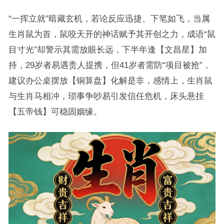
“一挥立就”暗藏玄机，若论反应迅捷、下笔如飞，当属
生肖鼠为首，鼠咬天开的神话赋予其开创之力，成语“鼠
目寸光”却警示其需放眼长远，下半年逢【文昌星】加
持，29岁者易遇贵人提携，但41岁者需防“项目被抢”，
建议办公桌摆放【铜算盘】化解是非，感情上，生肖鼠
与生肖马相冲，琐事争吵易引发信任危机，床头悬挂
【五帝钱】可稳固姻缘。