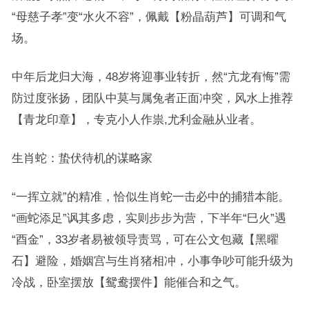
“母慈子孝”变“水火不容”，佩戴【粉晶葫芦】可调和气
场。
中年后龙归大海，48岁将迎事业转折，然“亢龙有悔”需
防过度张扬，团队中莫与属兔者正面冲突，风水上推荐
【青龙印章】，专克小人作祟,尤利金融从业者。
生肖蛇：蛰伏待机的谋略家
“一挥立就”的精准，恰似生肖蛇一击必中的捕猎本能。
“画蛇添足”讽其多虑，实则步步为营，下半年“巳火”遇
“酉金”，33岁者易被领导责骂，可在公文包藏【黑曜
石】避险，婚姻宫与生肖猪相冲，小事争吵可能升级为
冷战，卧室摆放【鸳鸯摆件】能催合和之气。