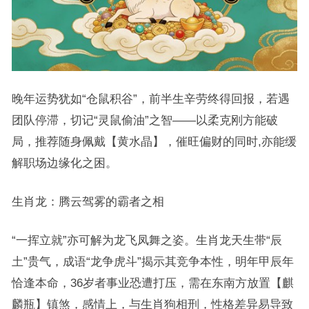
晚年运势犹如“仓鼠积谷”，前半生辛劳终得回报，若遇
团队停滞，切记“灵鼠偷油”之智——以柔克刚方能破
局，推荐随身佩戴【黄水晶】，催旺偏财的同时,亦能缓
解职场边缘化之困。
生肖龙：腾云驾雾的霸者之相
“一挥立就”亦可解为龙飞凤舞之姿。生肖龙天生带“辰
土”贵气，成语“龙争虎斗”揭示其竞争本性，明年甲辰年
恰逢本命，36岁者事业恐遭打压，需在东南方放置【麒
麟瓶】镇煞，感情上，与生肖狗相刑，性格差异易导致