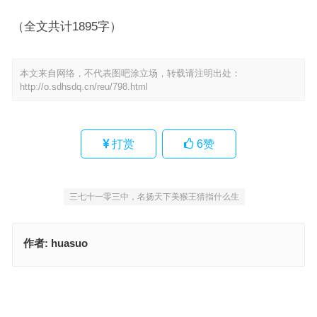
（全文共计1895字）
本文来自网络，不代表图吧涂立场，转载请注明出处：
http://o.sdhsdq.cn/reu/798.html
打赏
6
赞
三七十一零三中，名扬天下美猴王猜指什么生
作者:
huasuo
连日高温苦不言，降火还得靠喝水是代表什么生肖，赛选解答词语释
义
善门难开打一最佳准确生肖，成语释义落实作答
上一篇
下一篇