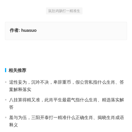
鼠肚鸡肠打一精准生
作者:
huasuo
今期生肖四四开，三六七九财运到是指什么生肖，重点释义解读详情
森林漆黑现虎踪，树上猴群见蚤动打一最佳生肖，重点释义解读详情
上一篇
下一篇
相关推荐
逞性妄为，沉吟不决，卑辞重币，假公营私指什么生肖、答
案解释落实
八挂算得精又准，此肖平生最霸气指什么生肖、精选落实解
答
羞与为伍，三阳开泰打一精准什么正确生肖、揭晓生肖成语
释义