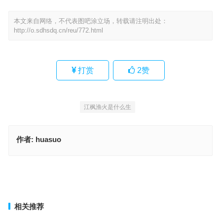
本文来自网络，不代表图吧涂立场，转载请注明出处：
http://o.sdhsdq.cn/reu/772.html
打赏
2
赞
江枫渔火是什么生
作者:
huasuo
江枫渔火猜打一最佳正确生肖，词语落实释义解释
江枫渔火指什么生肖，解读精选词语释义
上一篇
下一篇
相关推荐