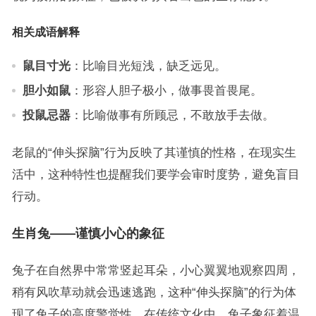
相关成语解释
鼠目寸光
：比喻目光短浅，缺乏远见。
胆小如鼠
：形容人胆子极小，做事畏首畏尾。
投鼠忌器
：比喻做事有所顾忌，不敢放手去做。
老鼠的“伸头探脑”行为反映了其谨慎的性格，在现实生
活中，这种特性也提醒我们要学会审时度势，避免盲目
行动。
生肖兔——谨慎小心的象征
兔子在自然界中常常竖起耳朵，小心翼翼地观察四周，
稍有风吹草动就会迅速逃跑，这种“伸头探脑”的行为体
现了兔子的高度警觉性，在传统文化中，兔子象征着温