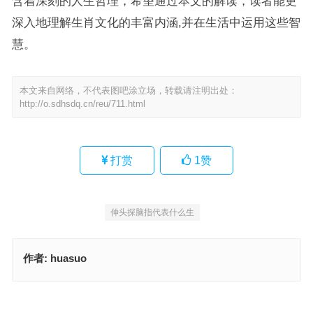
含着深刻的人生哲理，希望通过本文的解读，读者能更
深入地理解生肖文化的丰富内涵,并在生活中运用这些智
慧。
本文来自网络，不代表图吧涂立场，转载请注明出处：
http://o.sdhsdq.cn/reu/711.html
打赏
1
赞
伸头探脑指代表什么生
作者:
huasuo
伸头探脑指是什么生肖，词语落实释义解释
伸头探脑是什么生肖；解释词语释义落实
上一篇