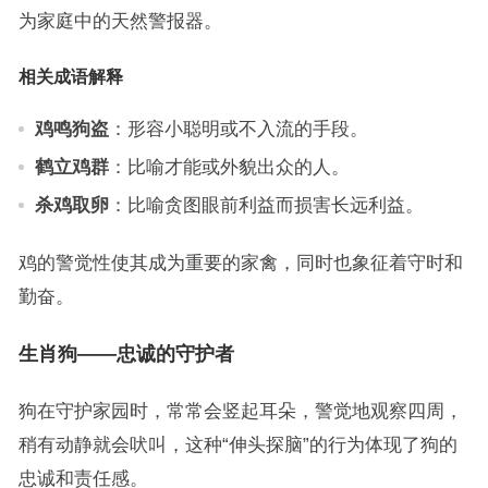
为家庭中的天然警报器。
相关成语解释
鸡鸣狗盗
：形容小聪明或不入流的手段。
鹤立鸡群
：比喻才能或外貌出众的人。
杀鸡取卵
：比喻贪图眼前利益而损害长远利益。
鸡的警觉性使其成为重要的家禽，同时也象征着守时和
勤奋。
生肖狗——忠诚的守护者
狗在守护家园时，常常会竖起耳朵，警觉地观察四周，
稍有动静就会吠叫，这种“伸头探脑”的行为体现了狗的
忠诚和责任感。