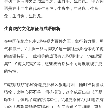
手执一斧两脚夹是指生肖虎、生肖牛、生肖鼠。 中的词
语是在十二生肖代表生肖虎，生肖牛，生肖鼠，生肖
兔，生肖狗，生肖龙。
生肖虎的文化象征与成语解析
在中国传统文化中,虎被视为百兽之王，象征着力量、勇
气和威严。\”手执一斧两脚夹\”这一描述形象地体现了虎
的凶猛特征，与虎相关的成语有\”虎视眈眈\”、\”如虎添
翼\”、\”虎头蛇尾\”等，这些成语都从不同角度展现了虎
的特性。
\”虎视眈眈\”形容像老虎那样凶狠地盯着，随时准备攫取
猎物，比喻心怀不善，伺机攫取，这个成语出自《周易·
颐卦》，体现了虎的狩猎本性。\”如虎添翼\”则比喻强有
力的人得到帮助后更强有力，如同老虎长了翅膀，更加