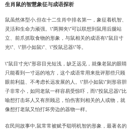
生肖鼠的智慧象征与成语探析
鼠虽然体型小,但在十二生肖中排名第一，象征着机智、
灵活和生命力顽强。\”两脚夹\”可以联想到鼠用后腿站
立、前爪抓取食物的形象，与鼠相关的成语有\”鼠目寸
光\”、\”胆小如鼠\”、\”投鼠忌器\”等。
\”鼠目寸光\”形容目光短浅，缺乏远见，就像老鼠的眼睛
只能看到一寸远的地方，这个成语常用来批评那些只顾
眼前利益、不考虑长远发展的人。\”胆小如鼠\”则形容胆
子非常小，如同老鼠一样容易受惊吓，而\”投鼠忌器\”比
喻想打击坏人又有所顾忌，怕伤害到相关的人或物，就
像想打老鼠又怕打坏旁边的器物一样。
在民间故事中,鼠常常被赋予聪明机智的形象，最著名的