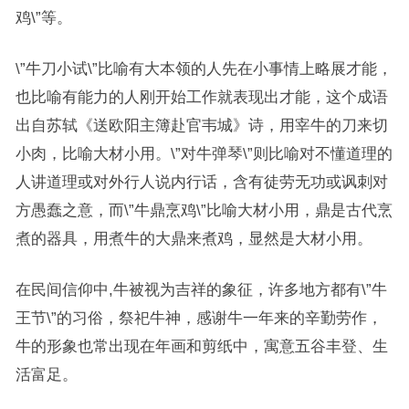
鸡\”等。
\”牛刀小试\”比喻有大本领的人先在小事情上略展才能，
也比喻有能力的人刚开始工作就表现出才能，这个成语
出自苏轼《送欧阳主簿赴官韦城》诗，用宰牛的刀来切
小肉，比喻大材小用。\”对牛弹琴\”则比喻对不懂道理的
人讲道理或对外行人说内行话，含有徒劳无功或讽刺对
方愚蠢之意，而\”牛鼎烹鸡\”比喻大材小用，鼎是古代烹
煮的器具，用煮牛的大鼎来煮鸡，显然是大材小用。
在民间信仰中,牛被视为吉祥的象征，许多地方都有\”牛
王节\”的习俗，祭祀牛神，感谢牛一年来的辛勤劳作，
牛的形象也常出现在年画和剪纸中，寓意五谷丰登、生
活富足。