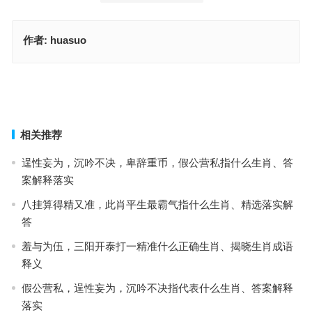
作者:
huasuo
云淡风轻，时光流转。四九开大绿波起代表指什么生肖；解释词语释
义落实
手执一斧两脚夹猜打指什么生肖，重点释义解读详情
上一篇
下一篇
相关推荐
逞性妄为，沉吟不决，卑辞重币，假公营私指什么生肖、答
案解释落实
八挂算得精又准，此肖平生最霸气指什么生肖、精选落实解
答
羞与为伍，三阳开泰打一精准什么正确生肖、揭晓生肖成语
释义
假公营私，逞性妄为，沉吟不决指代表什么生肖、答案解释
落实