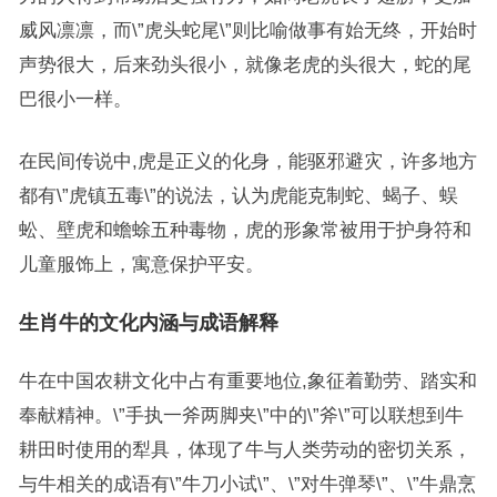
威风凛凛，而\”虎头蛇尾\”则比喻做事有始无终，开始时
声势很大，后来劲头很小，就像老虎的头很大，蛇的尾
巴很小一样。
在民间传说中,虎是正义的化身，能驱邪避灾，许多地方
都有\”虎镇五毒\”的说法，认为虎能克制蛇、蝎子、蜈
蚣、壁虎和蟾蜍五种毒物，虎的形象常被用于护身符和
儿童服饰上，寓意保护平安。
生肖牛的文化内涵与成语解释
牛在中国农耕文化中占有重要地位,象征着勤劳、踏实和
奉献精神。\”手执一斧两脚夹\”中的\”斧\”可以联想到牛
耕田时使用的犁具，体现了牛与人类劳动的密切关系，
与牛相关的成语有\”牛刀小试\”、\”对牛弹琴\”、\”牛鼎烹