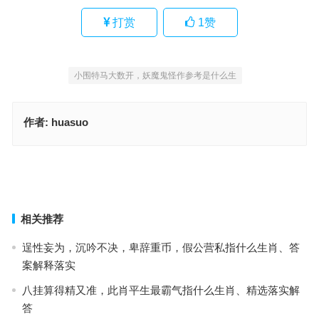
打赏
1
赞
小围特马大数开，妖魔鬼怪作参考是什么生
作者:
huasuo
贵人相助不吃苦，人生安排明明白指打一什么生肖，词语落实释义解
释
今期生肖二二开，接二连三问题多指什么生肖，经典作答释义解释
上一篇
下一篇
相关推荐
逞性妄为，沉吟不决，卑辞重币，假公营私指什么生肖、答
案解释落实
八挂算得精又准，此肖平生最霸气指什么生肖、精选落实解
答