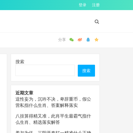
登录
注册
搜索
搜索
近期文章
逞性妄为，沉吟不决，卑辞重币，假公
营私指什么生肖、答案解释落实
八挂算得精又准，此肖平生最霸气指什
么生肖、精选落实解答
羞与为伍，三阳开泰打一精准什么正确