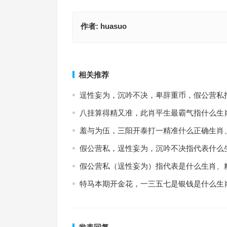
作者:
huasuo
日不暇给猜打一生肖,详析执行落实
欢呼雷动指什么生肖,解答
上一篇
相关推荐
逞性妄为，沉吟不决，卑辞重币，假公营私
八挂算得精又准，此肖平生最霸气指什么生
羞与为伍，三阳开泰打一精准什么正确生肖
假公营私，逞性妄为，沉吟不决指代表什么
假公营私（逞性妄为）指代表是什么生肖、
特马本期开金花，一三五七是银钱是什么生