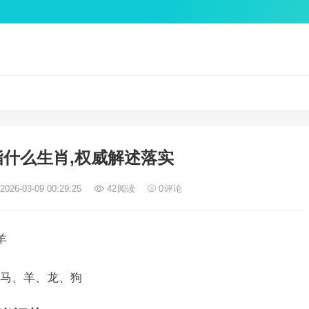
什么生肖,权威解述落实
026-03-09 00:29:25
42
阅读
0
评论
羊
马、羊、龙、狗