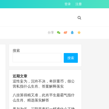
登录
注册
搜索
搜索
近期文章
逞性妄为，沉吟不决，卑辞重币，假公
营私指什么生肖、答案解释落实
八挂算得精又准，此肖平生最霸气指什
么生肖、精选落实解答
羞与为伍，三阳开泰打一精准什么正确