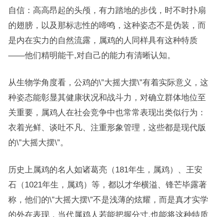
自信：高高昂起的头颅，有力踏地的步伐，时不时扑扇
的翅膀，以及那标志性的啼鸣，这种姿态不是伪装，而
是内在实力的自然流露，属鸡的人同样具有这种特质
——他们精明能干,对自己的能力有清晰认知。
从生物学角度看，公鸡的\”大摇大摆\”有着实际意义，这
种姿态能彰显其健康状况和战斗力，对确立群体地位至
关重要，属鸡人在社会竞争中也常常表现出类似行为：
衣着光鲜、谈吐不凡、注重形象管理，这些都是现代版
的\”大摇大摆\”。
历史上属鸡的名人如诸葛亮（181年生，属鸡）、王安
石（1021年生，属鸡）等，都以才华横溢、锋芒毕露著
称，他们的\”大摇大摆\”不是浅薄的炫耀，而是真才实学
的外在表现，当代属鸡人若能把握分寸,也能将这种特质