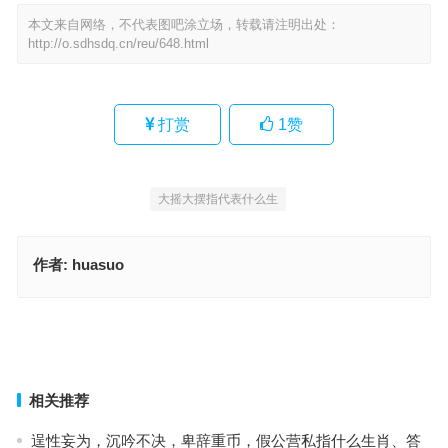
本文来自网络，不代表图吧涂立场，转载请注明出处：
http://o.sdhsdq.cn/reu/648.html
打赏
1
赞
大摇大摆指代表什么生
作者:
huasuo
意满志得是指什么生肖·最佳解释成语释义
步履蹒跚猜打一最佳正确生肖，解读精选词语释义
上一篇
下一篇
相关推荐
逞性妄为，沉吟不决，卑辞重币，假公营私指什么生肖、答