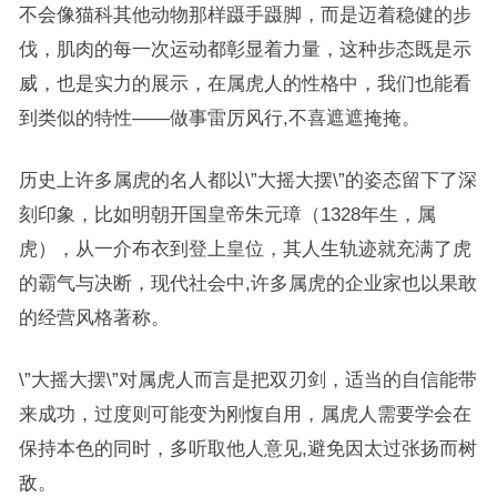
不会像猫科其他动物那样蹑手蹑脚，而是迈着稳健的步
伐，肌肉的每一次运动都彰显着力量，这种步态既是示
威，也是实力的展示，在属虎人的性格中，我们也能看
到类似的特性——做事雷厉风行,不喜遮遮掩掩。
历史上许多属虎的名人都以\”大摇大摆\”的姿态留下了深
刻印象，比如明朝开国皇帝朱元璋（1328年生，属
虎），从一介布衣到登上皇位，其人生轨迹就充满了虎
的霸气与决断，现代社会中,许多属虎的企业家也以果敢
的经营风格著称。
\”大摇大摆\”对属虎人而言是把双刃剑，适当的自信能带
来成功，过度则可能变为刚愎自用，属虎人需要学会在
保持本色的同时，多听取他人意见,避免因太过张扬而树
敌。