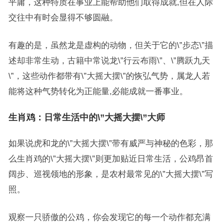
平庸，这种特质在事业上能帮助他们取得成就,但在人际
交往中有时会显得不够圆融。
有趣的是，虽然龙是虚构的动物，但关于它的\”步态\”描
述却非常生动，古籍中常说龙\”行云布雨\”、\”腾跃九天
\”，这些动作都带有\”大摇大摆\”的恢弘气势，属龙人若
能将这种气势转化为正能量,必能成就一番事业。
生肖鸡：日常生活中的\”大摇大摆\”大师
如果说虎和龙的\”大摇大摆\”带有威严与神秘的色彩，那
么生肖鸡的\”大摇大摆\”则更加贴近日常生活，公鸡昂首
阔步、巡视领地的形象，是农村最常见的\”大摇大摆\”写
照。
观察一只骄傲的公鸡，你会发现它的每一个动作都充满