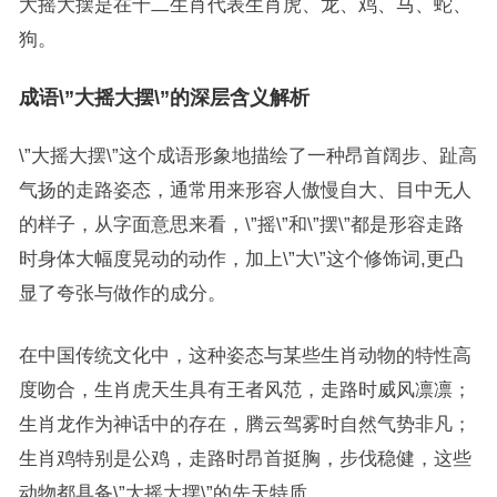
大摇大摆是在十二生肖代表生肖虎、龙、鸡、马、蛇、
狗。
成语\”大摇大摆\”的深层含义解析
\”大摇大摆\”这个成语形象地描绘了一种昂首阔步、趾高
气扬的走路姿态，通常用来形容人傲慢自大、目中无人
的样子，从字面意思来看，\”摇\”和\”摆\”都是形容走路
时身体大幅度晃动的动作，加上\”大\”这个修饰词,更凸
显了夸张与做作的成分。
在中国传统文化中，这种姿态与某些生肖动物的特性高
度吻合，生肖虎天生具有王者风范，走路时威风凛凛；
生肖龙作为神话中的存在，腾云驾雾时自然气势非凡；
生肖鸡特别是公鸡，走路时昂首挺胸，步伐稳健，这些
动物都具备\”大摇大摆\”的先天特质。