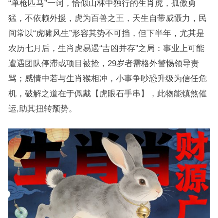
“单枪匹马”一词，恰似山林中独行的生肖虎，孤傲勇
猛，不依赖外援，虎为百兽之王，天生自带威慑力，民
间常以“虎啸风生”形容其势不可挡，但下半年，尤其是
农历七月后，生肖虎易遇“吉凶并存”之局：事业上可能
遭遇团队停滞或项目被抢，29岁者需格外警惕领导责
骂；感情中若与生肖猴相冲，小事争吵恐升级为信任危
机，破解之道在于佩戴【虎眼石手串】，此物能镇煞催
运,助其扭转颓势。