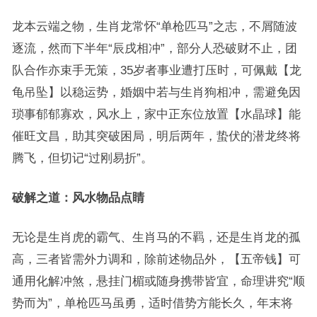
龙本云端之物，生肖龙常怀“单枪匹马”之志，不屑随波
逐流，然而下半年“辰戌相冲”，部分人恐破财不止，团
队合作亦束手无策，35岁者事业遭打压时，可佩戴【龙
龟吊坠】以稳运势，婚姻中若与生肖狗相冲，需避免因
琐事郁郁寡欢，风水上，家中正东位放置【水晶球】能
催旺文昌，助其突破困局，明后两年，蛰伏的潜龙终将
腾飞，但切记“过刚易折”。
破解之道：风水物品点睛
无论是生肖虎的霸气、生肖马的不羁，还是生肖龙的孤
高，三者皆需外力调和，除前述物品外，【五帝钱】可
通用化解冲煞，悬挂门楣或随身携带皆宜，命理讲究“顺
势而为”，单枪匹马虽勇，适时借势方能长久，年末将