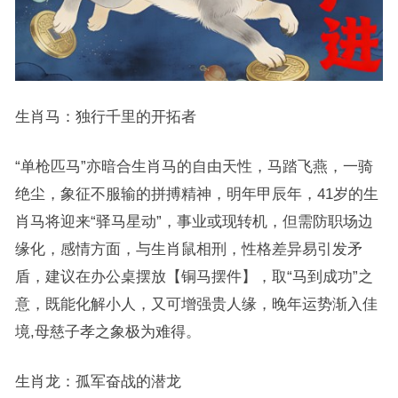
生肖马：独行千里的开拓者
“单枪匹马”亦暗合生肖马的自由天性，马踏飞燕，一骑
绝尘，象征不服输的拼搏精神，明年甲辰年，41岁的生
肖马将迎来“驿马星动”，事业或现转机，但需防职场边
缘化，感情方面，与生肖鼠相刑，性格差异易引发矛
盾，建议在办公桌摆放【铜马摆件】，取“马到成功”之
意，既能化解小人，又可增强贵人缘，晚年运势渐入佳
境,母慈子孝之象极为难得。
生肖龙：孤军奋战的潜龙