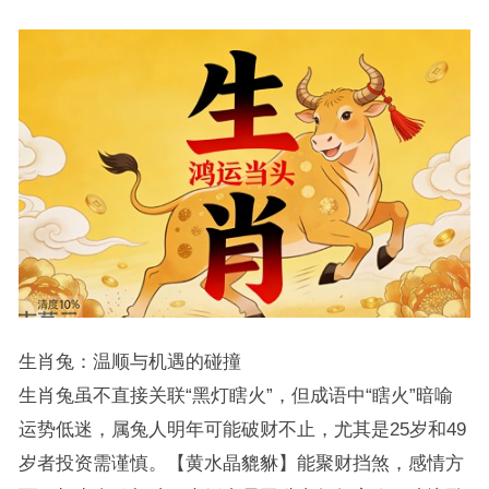
生肖兔：温顺与机遇的碰撞
生肖兔虽不直接关联“黑灯瞎火”，但成语中“瞎火”暗喻
运势低迷，属兔人明年可能破财不止，尤其是25岁和49
岁者投资需谨慎。【黄水晶貔貅】能聚财挡煞，感情方