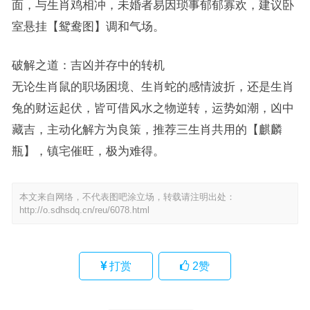
面，与生肖鸡相冲，未婚者易因琐事郁郁寡欢，建议卧
室悬挂【鸳鸯图】调和气场。
破解之道：吉凶并存中的转机
无论生肖鼠的职场困境、生肖蛇的感情波折，还是生肖
兔的财运起伏，皆可借风水之物逆转，运势如潮，凶中
藏吉，主动化解方为良策，推荐三生肖共用的【麒麟
瓶】，镇宅催旺，极为难得。
本文来自网络，不代表图吧涂立场，转载请注明出处：
http://o.sdhsdq.cn/reu/6078.html
打赏
2
赞