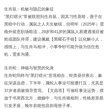
生肖鼠：机敏与隐忍的象征
“黑灯瞎火”常被联想到生肖鼠，因其习性喜暗，善于在
黑暗中行动，属鼠之人天生敏锐，但明年（2025年）需
格外留意职场暗流，29岁和41岁的属鼠人易遭遇项目被
抢或团队停滞，建议佩戴【黑曜石手链】以化解小人，
感情上，与生肖马相冲，小事争吵可能升级为信任危
机，需多沟通。
生肖蛇：神秘与智慧的化身
生肖蛇同样与“黑灯瞎火”意境相合，蛇类昼伏夜出，象
征深谋远虑，下半年，属蛇人事业可能遭打压，尤其是
37岁者易被领导责骂。【文昌塔】可催旺事业运势，摆
放于书房西北方，婚姻中，与生肖猪相刑，性格差异易
引发矛盾，晚年若能包容则母慈子孝。