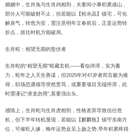
婚姻中，生肖兔与生肖鸡相刑，夫妻间小事积累成山，
部分人可能破财不止，但若能以【粉水晶】镇宅，可化
解戾气，转危为安，需注意明年立春前后，正是运势转
折点，抓住时机方能破局。
生肖蛇：相望无期的蛰伏者
生肖蛇的“相望无期”暗藏玄机——看似停滞，实为蓄
力，蛇年之人天生善谋，但2025年对47岁者而言极为难
得，职场恐遇领导突然责骂，或重要项目无端停滞，此
时需谨记“潜龙勿用”,莫要强出头。
感情上，生肖蛇与生肖虎相刑，性格差异导致信任危
机，但下半年转机显现，若能以【麒麟瓶】镇守东南方
位，可催旺人缘，晚年运势反呈上扬之势,早年积累终得