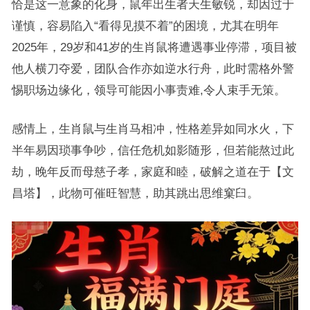
恰是这一意象的化身，鼠年出生者天生敏锐，却因过于
谨慎，容易陷入“看得见摸不着”的困境，尤其在明年
2025年，29岁和41岁的生肖鼠将遭遇事业停滞，项目被
他人横刀夺爱，团队合作亦如逆水行舟，此时需格外警
惕职场边缘化，领导可能因小事责难,令人束手无策。
感情上，生肖鼠与生肖马相冲，性格差异如同水火，下
半年易因琐事争吵，信任危机如影随形，但若能熬过此
劫，晚年反而母慈子孝，家庭和睦，破解之道在于【文
昌塔】，此物可催旺智慧，助其跳出思维窠臼。