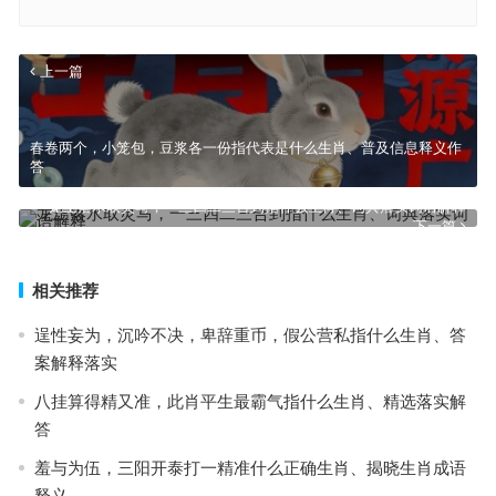
上一篇
春卷两个，小笼包，豆浆各一份指代表是什么生肖、普及信息释义作
答
龙王落水取灵马，一三四二三合到指什么生肖、词典落实词语解释
下一篇
相关推荐
逞性妄为，沉吟不决，卑辞重币，假公营私指什么生肖、答
案解释落实
八挂算得精又准，此肖平生最霸气指什么生肖、精选落实解
答
羞与为伍，三阳开泰打一精准什么正确生肖、揭晓生肖成语
释义