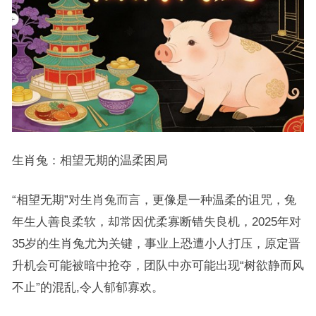
生肖兔：相望无期的温柔困局
“相望无期”对生肖兔而言，更像是一种温柔的诅咒，兔
年生人善良柔软，却常因优柔寡断错失良机，2025年对
35岁的生肖兔尤为关键，事业上恐遭小人打压，原定晋
升机会可能被暗中抢夺，团队中亦可能出现“树欲静而风
不止”的混乱,令人郁郁寡欢。