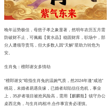
晚年运势极佳，母慈子孝之象显著，然明年农历五月需
防破财不止，可佩戴【黄水晶】稳固财库，职场中，部
分人遭领导责骂，但大多数人因“天解”星助力转危为
安。
生肖兔：檀郎谢女多情劫
“檀郎谢女”暗指生肖兔的温婉气质，然2024年逢“咸池”
桃花，未婚者易遇良缘，已婚者却陷信任危机，事业
上，35岁者项目被抢风险高，需用【麒麟瓶】镇守办公
桌西北角，与生肖鸡相冲,合作事宜务必谨慎。