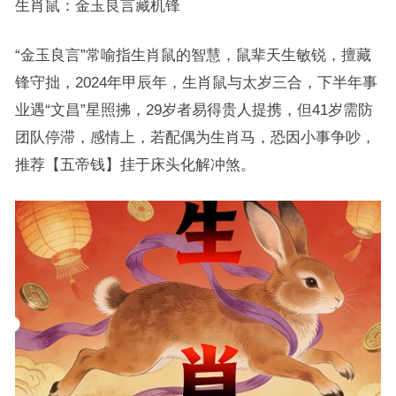
生肖鼠：金玉良言藏机锋
“金玉良言”常喻指生肖鼠的智慧，鼠辈天生敏锐，擅藏
锋守拙，2024年甲辰年，生肖鼠与太岁三合，下半年事
业遇“文昌”星照拂，29岁者易得贵人提携，但41岁需防
团队停滞，感情上，若配偶为生肖马，恐因小事争吵，
推荐【五帝钱】挂于床头化解冲煞。