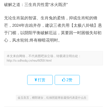
破解之道：三生肖共性需“水火既济”
无论生肖鼠的智谋、生肖兔的柔情，抑或生肖蛇的锋
芒，2024年吉凶并存，建议三者共用【太极八卦镜】悬
于门楣，以阴阳平衡破解厄运，莫要因一时困顿失却初
心，风水轮转,终有柳暗花明时。
本文来自网络，不代表图吧涂立场，转载请注明出处：
http://o.sdhsdq.cn/reu/6059.html
打赏
2
赞
金玉良言，檀郎谢女，红烛照筵寒欲凝指代表是什么生