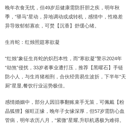
晚年衣食无忧，但49岁后健康需防肝胆之疾，明年秋
季，“驿马”星动，异地调动或成转机，感情中，性格差
异导致郁郁寡欢，可焚【沉香】舒缓心绪。
生肖蛇：红烛照筵寒欲凝
“红烛”象征生肖蛇的炽烈本性，而“寒欲凝”警示2024年
“劫煞”侵扰，33岁者事业遭打压，推荐【黑曜石】手链
防小人，与生肖猪相刑，合伙经营易生波折，下半年“天
厨”星显,餐饮行业运势极佳。
感情婚姻中，部分人因旧事翻账束手无策，可佩戴【粉
晶狐狸】催旺正缘，晚年子女缘深厚，但57岁需防心血
管病，明年农历八月，“紫微”星耀,升职机遇极为难得。