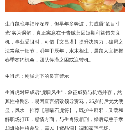
生肖鼠晚年福泽深厚，但早年多奔波，其成语“鼠目寸
光”实为误解，真正寓意在于告诫莫因短期利益错失良
机，事业受阻时，可借【文昌塔】提升决策力，破局之
法常藏于细节，明年甲辰年，水木相生，属鼠人宜把握
春季签约机会，团队停滞之困或迎转机。
生肖虎：刚猛之下的良言警示
生肖虎对应成语“虎啸风生”，象征威势与机遇并存，然
其性格刚烈，易因直言招致领导责骂，35岁前后尤为明
显，风水上推荐【黑曜石虎符】，既护主辟邪，又缓和
解职场打压，感情方面，与生肖猴相刑，婚后母慈子孝
却难掩性格差异，需以【紫晶洞】调和家宅气场。