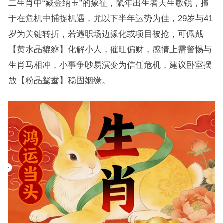
二生肖中“藏金纳玉”的象征，鼠年出生者天生敏锐，擅
于在危机中捕捉机遇，尤以下半年运势为佳，29岁与41
岁为关键转折，若遇职场边缘化或项目被抢，可佩戴
【黄水晶貔貅】化解小人，催旺偏财，感情上需警惕与
生肖马相冲，小事争吵易演变为信任危机，建议卧室摆
放【粉晶鸳鸯】稳固姻缘。