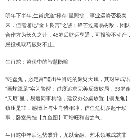
明年下半年,生肖虎逢“禄存”星照拂，事业运势否极泰
来，但需谨记“金玉良言”之诫：锋芒过露易树敌，团队
合作方为长久之计，45岁后财运亨通，可投资不动产，
忌投机取巧破财不止。
生肖蛇：蛰伏中的智慧隐喻
“蛇盘兔，必定富”道出生肖蛇的聚财天赋，其对应成语
“画蛇添足”实为警醒：过度追求完美反致败局，33岁逢
“天厄”星，易遭同事构陷，建议办公桌放置【铜龙龟】
镇压是非，感情上与生肖猪相冲，信任危机多起于琐
事，卧室悬挂【九鱼图】可增旺和谐之气。
生肖蛇中年后运势攀升，尤以金融、艺术领域成就非