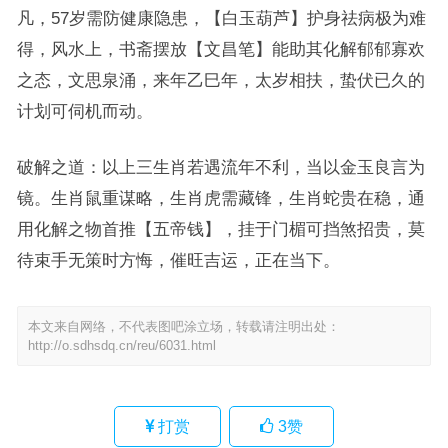
凡，57岁需防健康隐患，【白玉葫芦】护身祛病极为难
得，风水上，书斋摆放【文昌笔】能助其化解郁郁寡欢
之态，文思泉涌，来年乙巳年，太岁相扶，蛰伏已久的
计划可伺机而动。
破解之道：以上三生肖若遇流年不利，当以金玉良言为
镜。生肖鼠重谋略，生肖虎需藏锋，生肖蛇贵在稳，通
用化解之物首推【五帝钱】，挂于门楣可挡煞招贵，莫
待束手无策时方悔，催旺吉运，正在当下。
本文来自网络，不代表图吧涂立场，转载请注明出处：
http://o.sdhsdq.cn/reu/6031.html
打赏
3
赞