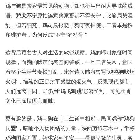
鸡
与
狗
是农家最常见的动物，却也衍生出耐人寻味的成
语。
鸡犬不宁
原指连家禽家畜都不得安宁，比喻局势混
乱，但若细究，
鸡
司晨报晓，
狗
守夜护院，二者本是秩
序维护者，为何反成“不宁”的符号？
这背后藏着古人对生活的敏锐观察。
鸡
的啼叫象征时间
规律，而
狗
的吠声代表空间警戒，一旦二者失常，意味
着整个生活节奏被打乱，宋代诗人陆游曾写“
鸡鸣狗吠
烟
火稠”，描绘的正是太平盛世的烟火气，反观现代都市，
人们远离田园，却仍用“
鸡飞狗跳
”形容忙乱，可见生肖
文化已深植语言血脉。
更有趣的是，
鸡
与
狗
在十二生肖中相邻，民间戏称“
鸡狗
同盟
”，暗喻小人物团结的力量，陕西剪纸艺术中，常将
鸡狗
图案并置，祈求家宅平安——看似卑微的生灵，实