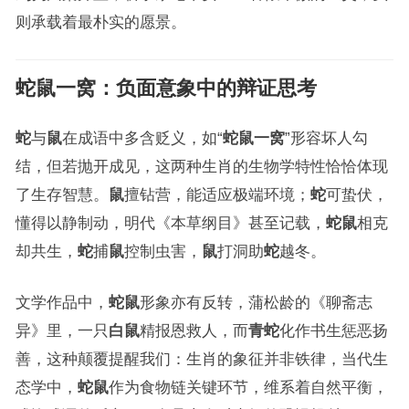
则承载着最朴实的愿景。
蛇鼠一窝
：负面意象中的辩证思考
蛇
与
鼠
在成语中多含贬义，如“
蛇鼠一窝
”形容坏人勾
结，但若抛开成见，这两种生肖的生物学特性恰恰体现
了生存智慧。
鼠
擅钻营，能适应极端环境；
蛇
可蛰伏，
懂得以静制动，明代《本草纲目》甚至记载，
蛇鼠
相克
却共生，
蛇
捕
鼠
控制虫害，
鼠
打洞助
蛇
越冬。
文学作品中，
蛇鼠
形象亦有反转，蒲松龄的《聊斋志
异》里，一只
白鼠
精报恩救人，而
青蛇
化作书生惩恶扬
善，这种颠覆提醒我们：生肖的象征并非铁律，当代生
态学中，
蛇鼠
作为食物链关键环节，维系着自然平衡，