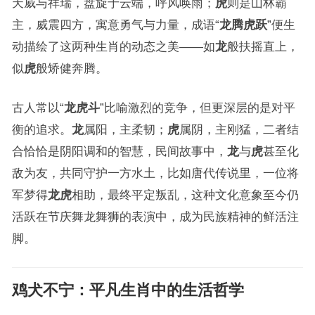
天威与祥瑞，盘旋于云端，呼风唤雨；
虎
则是山林霸
主，威震四方，寓意勇气与力量，成语“
龙腾虎跃
”便生
动描绘了这两种生肖的动态之美——如
龙
般扶摇直上，
似
虎
般矫健奔腾。
古人常以“
龙虎斗
”比喻激烈的竞争，但更深层的是对平
衡的追求。
龙
属阳，主柔韧；
虎
属阴，主刚猛，二者结
合恰恰是阴阳调和的智慧，民间故事中，
龙
与
虎
甚至化
敌为友，共同守护一方水土，比如唐代传说里，一位将
军梦得
龙虎
相助，最终平定叛乱，这种文化意象至今仍
活跃在节庆舞龙舞狮的表演中，成为民族精神的鲜活注
脚。
鸡犬不宁
：平凡生肖中的生活哲学