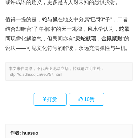
或许成语的贬义，更多是古人对未知的恐惧投射。
值得一提的是，
蛇
与
鼠
在地支中分属“巳”和“子”，二者
结合却暗合“子午相冲”的天干规律，风水学认为，
蛇鼠
同现需化解煞气，但民间亦有“
灵蛇献瑞
，
金鼠聚财
”的
说法——可见文化符号的解读，永远充满弹性与生机。
本文来自网络，不代表图吧涂立场，转载请注明出处：
http://o.sdhsdq.cn/reu/57.html
打赏
10
赞
作者:
huasuo