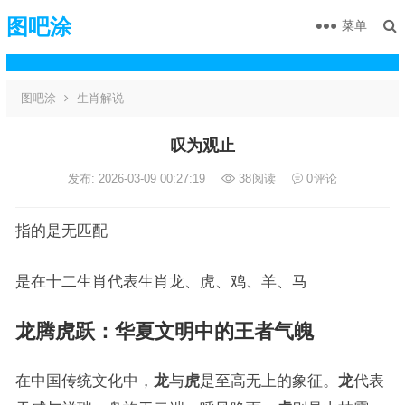
图吧涂
菜单
图吧涂
生肖解说
叹为观止
发布: 2026-03-09 00:27:19
38
阅读
0
评论
指的是无匹配
是在十二生肖代表生肖龙、虎、鸡、羊、马
龙腾虎跃
：华夏文明中的王者气魄
在中国传统文化中，
龙
与
虎
是至高无上的象征。
龙
代表