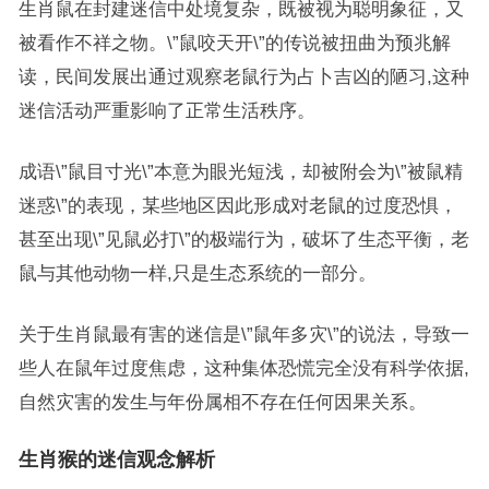
生肖鼠在封建迷信中处境复杂，既被视为聪明象征，又
被看作不祥之物。\”鼠咬天开\”的传说被扭曲为预兆解
读，民间发展出通过观察老鼠行为占卜吉凶的陋习,这种
迷信活动严重影响了正常生活秩序。
成语\”鼠目寸光\”本意为眼光短浅，却被附会为\”被鼠精
迷惑\”的表现，某些地区因此形成对老鼠的过度恐惧，
甚至出现\”见鼠必打\”的极端行为，破坏了生态平衡，老
鼠与其他动物一样,只是生态系统的一部分。
关于生肖鼠最有害的迷信是\”鼠年多灾\”的说法，导致一
些人在鼠年过度焦虑，这种集体恐慌完全没有科学依据,
自然灾害的发生与年份属相不存在任何因果关系。
生肖猴的迷信观念解析