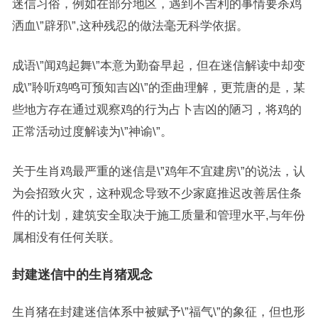
迷信习俗，例如在部分地区，遇到不吉利的事情要杀鸡
洒血\”辟邪\”,这种残忍的做法毫无科学依据。
成语\”闻鸡起舞\”本意为勤奋早起，但在迷信解读中却变
成\”聆听鸡鸣可预知吉凶\”的歪曲理解，更荒唐的是，某
些地方存在通过观察鸡的行为占卜吉凶的陋习，将鸡的
正常活动过度解读为\”神谕\”。
关于生肖鸡最严重的迷信是\”鸡年不宜建房\”的说法，认
为会招致火灾，这种观念导致不少家庭推迟改善居住条
件的计划，建筑安全取决于施工质量和管理水平,与年份
属相没有任何关联。
封建迷信中的生肖猪观念
生肖猪在封建迷信体系中被赋予\”福气\”的象征，但也形