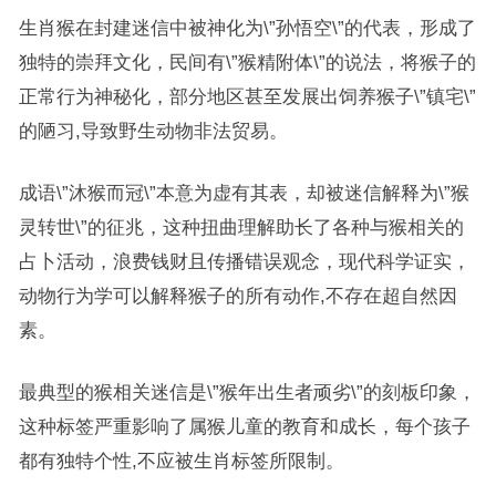
生肖猴在封建迷信中被神化为\”孙悟空\”的代表，形成了
独特的崇拜文化，民间有\”猴精附体\”的说法，将猴子的
正常行为神秘化，部分地区甚至发展出饲养猴子\”镇宅\”
的陋习,导致野生动物非法贸易。
成语\”沐猴而冠\”本意为虚有其表，却被迷信解释为\”猴
灵转世\”的征兆，这种扭曲理解助长了各种与猴相关的
占卜活动，浪费钱财且传播错误观念，现代科学证实，
动物行为学可以解释猴子的所有动作,不存在超自然因
素。
最典型的猴相关迷信是\”猴年出生者顽劣\”的刻板印象，
这种标签严重影响了属猴儿童的教育和成长，每个孩子
都有独特个性,不应被生肖标签所限制。