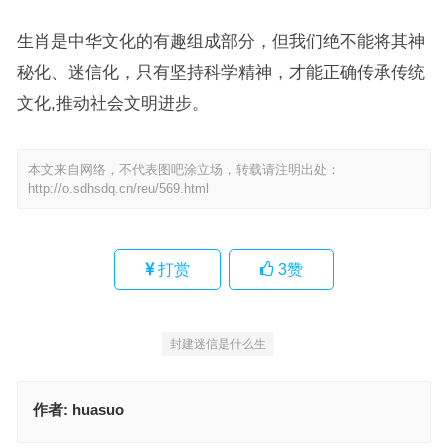
生肖是中华文化的有趣组成部分，但我们绝不能将其神
秘化、迷信化，只有坚持科学精神，才能正确传承传统
文化,推动社会文明进步。
本文来自网络，不代表图吧涂立场，转载请注明出处：
http://o.sdhsdq.cn/reu/569.html
打赏
3
赞
封建迷信是什么生
作者:
huasuo
莫教八九常为主，从长计议复国计打一最佳准确生肖·最佳解释成语释