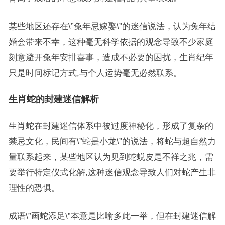
某些地区还存在\”兔年忌嫁娶\”的迷信说法，认为兔年结
婚会带来不幸，这种毫无科学依据的观念导致不少家庭
刻意避开兔年安排喜事，造成不必要的困扰，生肖纪年
只是时间标记方式,与个人运势毫无必然联系。
生肖蛇的封建迷信解析
生肖蛇在封建迷信体系中被过度神秘化，形成了复杂的
禁忌文化，民间有\”蛇是小龙\”的说法，将蛇与超自然力
量联系起来，某些地区认为见到蛇蜕皮是不祥之兆，需
要举行特定仪式化解,这种迷信观念导致人们对蛇产生非
理性的恐惧。
成语\”画蛇添足\”本意是比喻多此一举，但在封建迷信解