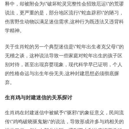
释中，却被附会为\”破坏蛇灵完整性会招致厄运\”的荒谬
说法，更严重的是，部分地区流行\”蛇血辟邪\”的陋习，
伤害野生动物以满足迷信需求,这种行为既违法又违背科
学精神。
关于生肖蛇的另一个典型迷信是\”蛇年出生者克父母\”的
无稽之谈，这种说法导致一些家庭对蛇年出生的孩子区
别对待，甚至出现弃婴现象，现代科学早已证明，个人
的性格命运与出生年份无关,这种封建思想必须彻底摒
弃。
生肖鸡与封建迷信的关系探讨
生肖鸡在封建迷信中被赋予\”驱邪\”的象征意义，民间流
传\”鸡鸣破晓驱鬼魅\”的说法，导致形成许多与鸡相关的