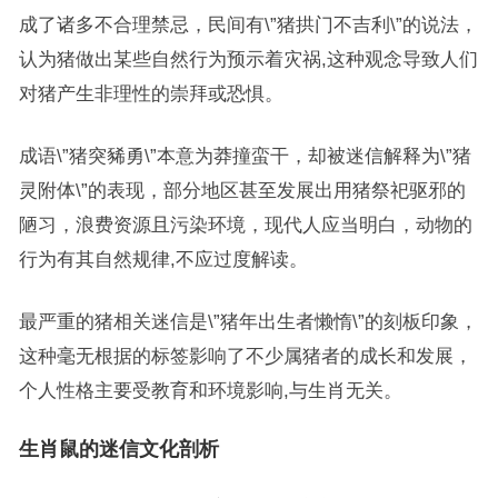
成了诸多不合理禁忌，民间有\”猪拱门不吉利\”的说法，
认为猪做出某些自然行为预示着灾祸,这种观念导致人们
对猪产生非理性的崇拜或恐惧。
成语\”猪突豨勇\”本意为莽撞蛮干，却被迷信解释为\”猪
灵附体\”的表现，部分地区甚至发展出用猪祭祀驱邪的
陋习，浪费资源且污染环境，现代人应当明白，动物的
行为有其自然规律,不应过度解读。
最严重的猪相关迷信是\”猪年出生者懒惰\”的刻板印象，
这种毫无根据的标签影响了不少属猪者的成长和发展，
个人性格主要受教育和环境影响,与生肖无关。
生肖鼠的迷信文化剖析