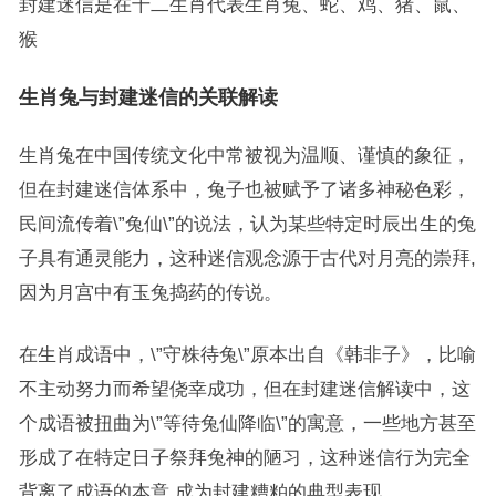
封建迷信是在十二生肖代表生肖兔、蛇、鸡、猪、鼠、
猴
生肖兔与封建迷信的关联解读
生肖兔在中国传统文化中常被视为温顺、谨慎的象征，
但在封建迷信体系中，兔子也被赋予了诸多神秘色彩，
民间流传着\”兔仙\”的说法，认为某些特定时辰出生的兔
子具有通灵能力，这种迷信观念源于古代对月亮的崇拜,
因为月宫中有玉兔捣药的传说。
在生肖成语中，\”守株待兔\”原本出自《韩非子》，比喻
不主动努力而希望侥幸成功，但在封建迷信解读中，这
个成语被扭曲为\”等待兔仙降临\”的寓意，一些地方甚至
形成了在特定日子祭拜兔神的陋习，这种迷信行为完全
背离了成语的本意,成为封建糟粕的典型表现。