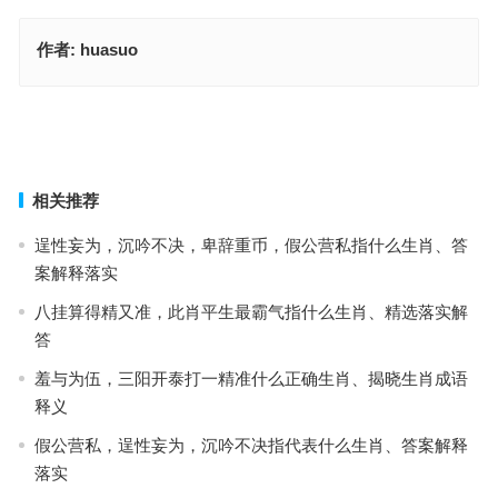
作者:
huasuo
三衰六旺皆前定，头戴凤冠游四方是解哪个生肖,准确释述落实
土豆丝盖饭，水煮牛肉指什么生肖,精确解释落实
上一篇
下一篇
相关推荐
逞性妄为，沉吟不决，卑辞重币，假公营私指什么生肖、答
案解释落实
八挂算得精又准，此肖平生最霸气指什么生肖、精选落实解
答
羞与为伍，三阳开泰打一精准什么正确生肖、揭晓生肖成语
释义
假公营私，逞性妄为，沉吟不决指代表什么生肖、答案解释
落实