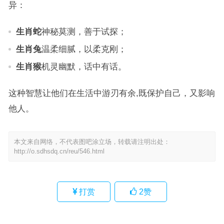
异：
生肖蛇
神秘莫测，善于试探；
生肖兔
温柔细腻，以柔克刚；
生肖猴
机灵幽默，话中有话。
这种智慧让他们在生活中游刃有余,既保护自己，又影响
他人。
本文来自网络，不代表图吧涂立场，转载请注明出处：
http://o.sdhsdq.cn/reu/546.html
打赏
2
赞