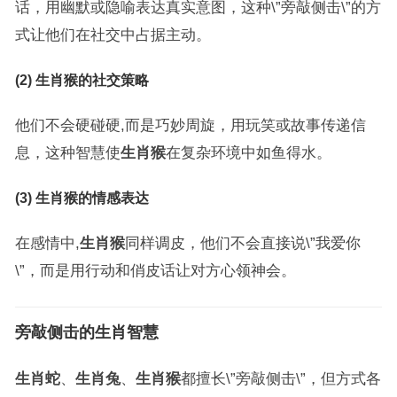
话，用幽默或隐喻表达真实意图，这种\”旁敲侧击\”的方
式让他们在社交中占据主动。
(2) 生肖猴的社交策略
他们不会硬碰硬,而是巧妙周旋，用玩笑或故事传递信
息，这种智慧使
生肖猴
在复杂环境中如鱼得水。
(3) 生肖猴的情感表达
在感情中,
生肖猴
同样调皮，他们不会直接说\”我爱你
\”，而是用行动和俏皮话让对方心领神会。
旁敲侧击的生肖智慧
生肖蛇
、
生肖兔
、
生肖猴
都擅长\”旁敲侧击\”，但方式各