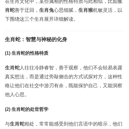
在生肖文化中，某些属相的性格特质与此相似，比如
生
肖蛇
善于迂回，
生肖兔
心思细腻，
生肖猴
机敏灵活，以
下围绕这三个生肖展开详细解读。
生肖蛇：智慧与神秘的化身
(1) 生肖蛇的性格特质
生肖蛇
人往往冷静睿智，善于观察，他们不会轻易表露
真实想法，而是通过旁敲侧击的方式试探对方，这种性
格让他们在社交中游刃有余，既能保护自己，又能洞察
他人心思。
(2) 生肖蛇的处世哲学
与
生肖蛇
相处，常常能感受到他们言语中的暗示，他们