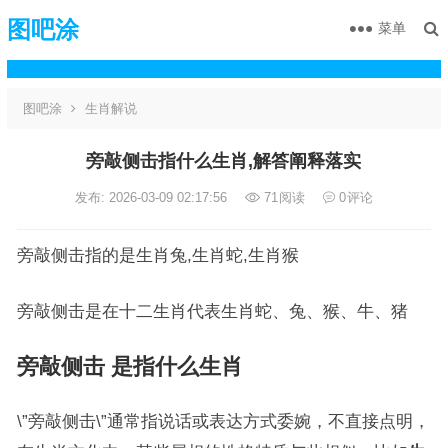
图吧涂
菜单
图吧涂
生肖解说
旁敲侧击指什么生肖,解答阐释落实
发布: 2026-03-09 02:17:56
71
阅读
0
评论
旁敲侧击指的是生肖兔,生肖蛇,生肖猴
旁敲侧击是在十二生肖代表生肖蛇、兔、猴、牛、猪
旁敲侧击 是指什么生肖
\”旁敲侧击\”通常指说话或表达方式委婉，不直接点明，