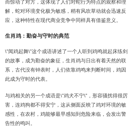
而惊动了对方，这体现了人们对蛇行为特点的观察和理
解，蛇对环境变化极为敏感，稍有风吹草动就会迅速反
应，这种特性在现代商业竞争中同样具有借鉴意义。
生肖鸡：勤奋与守时的典范
\”闻鸡起舞\”这个成语讲述了一个人听到鸡鸣就起床练剑
的故事，成为勤奋的象征，生肖鸡与日出有着天然的联
系，古代没有钟表时，人们依靠鸡鸣来判断时间，鸡因
此成为守时的代表。
与鸡相关的另一个成语是\”鸡犬不宁\”，形容骚扰得很厉
害，连鸡狗都不得安宁，这从侧面反映了鸡对环境的敏
感性，在农村，鸡能够最早感知到危险来临，会发出警
告性的鸣叫。