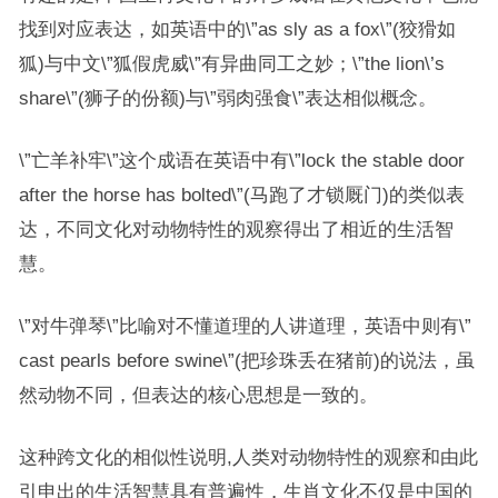
找到对应表达，如英语中的\”as sly as a fox\”(狡猾如
狐)与中文\”狐假虎威\”有异曲同工之妙；\”the lion\’s
share\”(狮子的份额)与\”弱肉强食\”表达相似概念。
\”亡羊补牢\”这个成语在英语中有\”lock the stable door
after the horse has bolted\”(马跑了才锁厩门)的类似表
达，不同文化对动物特性的观察得出了相近的生活智
慧。
\”对牛弹琴\”比喻对不懂道理的人讲道理，英语中则有\”
cast pearls before swine\”(把珍珠丢在猪前)的说法，虽
然动物不同，但表达的核心思想是一致的。
这种跨文化的相似性说明,人类对动物特性的观察和由此
引申出的生活智慧具有普遍性，生肖文化不仅是中国的