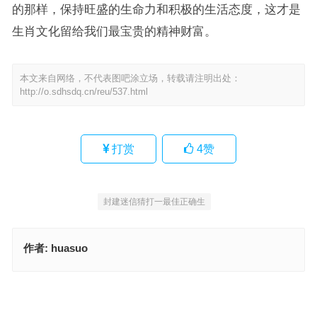
的那样，保持旺盛的生命力和积极的生活态度，这才是
生肖文化留给我们最宝贵的精神财富。
本文来自网络，不代表图吧涂立场，转载请注明出处：
http://o.sdhsdq.cn/reu/537.html
打赏
4
赞
封建迷信猜打一最佳正确生
作者:
huasuo
装腔作势指是什么生肖，重点释义解读详情
装腔作势指代表什么生肖，赛选解答词语释义
上一篇
下一篇