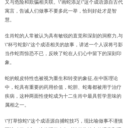
又与危险和欺骗相关联。\”画蛇添足\”这个成语源自古代
寓言，告诫人们做事不要多此一举，恰到好处才是智
慧。
生肖蛇的人常被认为具有敏锐的直觉和深刻的洞察力,与
\”杯弓蛇影\”这个成语相关的故事，讲述一个人误将弓影
当作蛇而惊恐不已，反映了蛇在人们心中留下的深刻印
象。
蛇的蜕皮特性也被视为重生和转变的象征,在中医理论
中，蛇具有重要的药用价值，蛇胆、蛇毒都被用于治疗
疾病，这种两面性使蛇成为十二生肖中最具哲学意味的
属相之一。
\”打草惊蛇\”这个成语源自捕蛇技巧，现比喻做事不谨慎