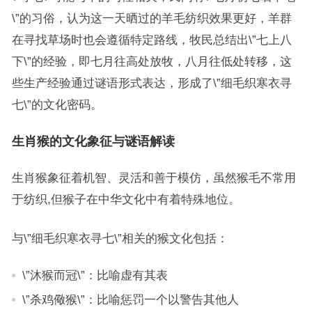
\”的习俗，认为这一天晒过的羊毛纺织效果更好，羊群
在寻找草场时也会遵循特定路线，牧民总结出\”七上八
下\”的经验，即七月往高处放牧，八月往低处转移，这
些生产经验通过谜语形式表达，形成了\”细毛织寒衣寻
七\”的文化密码。
生肖猴的文化象征与谜语解读
生肖猴象征着机智、灵活和善于模仿，虽然猴毛不常用
于纺织,但猴子在中华文化中有着特殊地位。
与\”细毛织寒衣寻七\”相关的猴文化包括：
\”沐猴而冠\”：比喻虚有其表
\”杀鸡儆猴\”：比喻惩罚一个以警告其他人