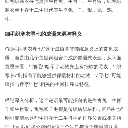
细毛织寒衣寻七是指生肖兔、生肖羊、生肖猴，细毛织
寒衣寻七在十二生肖代表生肖兔、羊、猴，鼠、鸡、
牛。
细毛织寒衣寻七的成语来源与释义
\”细毛织寒衣寻七\”这个成语并非传统意义上的常见成
语，而是由几个关键词组合而成的谜语式表达，从字面
意思来看，\”细毛\”暗示了动物身上有细软的毛发，\”织
寒衣\”则指向了能够提供保暖材料的动物，\”寻七\”可能
暗指与数字\”七\”相关的生肖排序或特征。
经过深入分析，这个谜语最可能指向的是生肖兔、生肖
羊和生肖猴，兔毛和羊毛都是传统纺织材料，而\”寻七\”
则可能暗示这些生肖在十二生肖中的排序位置或相关特
征,下面我们将分别解读这三个生肖与这个谜语的联系。