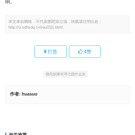
响。
本文来自网络，不代表图吧涂立场，转载请注明出处：
http://o.sdhsdq.cn/reu/511.html
打赏
4
赞
细毛织寒衣寻七指什么生
作者:
huasuo
发财之路在脚下，一往无前别回头代表是什么生肖，落实成语作答释
义
是六是八想办法，今期看中二六九打一肖；解释词语释义落实
上一篇
下一篇
相关推荐