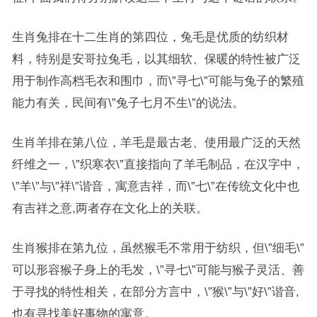
生肖兔排在十二生肖的第四位，兔毛是优质的纺织材
料，特别是安哥拉兔毛，以其细软、保暖的特性被广泛
用于制作高档毛衣和围巾，而\”寻七\”可能与兔子的繁殖
能力有关，民间有\”兔子七月不生\”的说法。
生肖羊排在第八位，羊毛是最古老、使用最广泛的天然
纤维之一，\”织寒衣\”直接指向了羊毛制品，在汉字中，
\”羊\”与\”祥\”谐音，寓意吉祥，而\”七\”在传统文化中也
有吉祥之意,两者存在文化上的关联。
生肖猴排在第九位，虽然猴毛不常用于纺织，但\”细毛\”
可以形容猴子身上的毛发，\”寻七\”可能与猴子灵活、善
于寻找的特性相关，在部分方言中，\”猴\”与\”好\”谐音,
也有寻找美好事物的寓意。