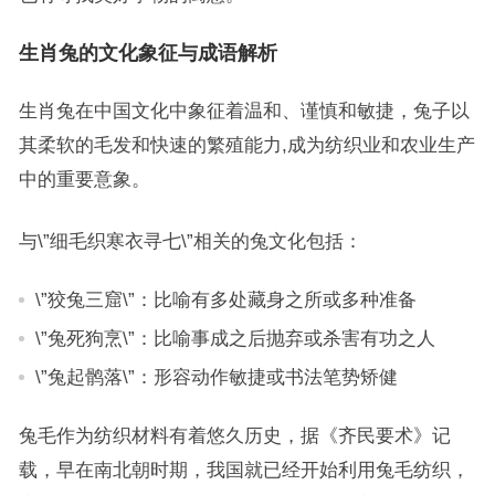
生肖兔的文化象征与成语解析
生肖兔在中国文化中象征着温和、谨慎和敏捷，兔子以
其柔软的毛发和快速的繁殖能力,成为纺织业和农业生产
中的重要意象。
与\”细毛织寒衣寻七\”相关的兔文化包括：
\”狡兔三窟\”：比喻有多处藏身之所或多种准备
\”兔死狗烹\”：比喻事成之后抛弃或杀害有功之人
\”兔起鹘落\”：形容动作敏捷或书法笔势矫健
兔毛作为纺织材料有着悠久历史，据《齐民要术》记
载，早在南北朝时期，我国就已经开始利用兔毛纺织，