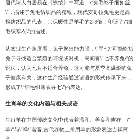
唐代诗人白居易在《缭绫》中写道：\”兔毛衫子细如丝
\”，描述了兔毛纺织品的精致，现代安哥拉兔毛更是高
档纺织品的代表，其保暖性是羊毛的2-3倍，印证了\”细
毛织寒衣\”的描述。
从农业生产角度看，兔子繁殖能力强，\”寻七\”可能暗指
兔子寻找适合繁殖的环境或时机，民间有\”七不养兔\”的
说法，认为七月不适合养兔，这可能与夏季高温影响兔
子健康有关，这种生产经验通过谜语的形式传承下来，
形成了\”细毛织寒衣寻七\”的表达。
生肖羊的文化内涵与相关成语
生肖羊在中国传统文化中代表着温和、善良和吉祥。\”
羊\”与\”祥\”谐音,古代器物上常用羊的形象表达吉祥寓