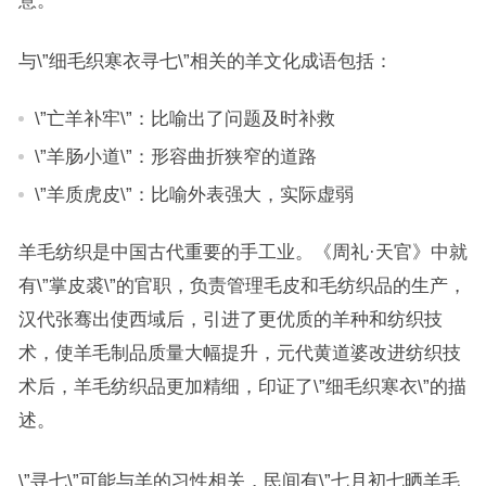
意。
与\”细毛织寒衣寻七\”相关的羊文化成语包括：
\”亡羊补牢\”：比喻出了问题及时补救
\”羊肠小道\”：形容曲折狭窄的道路
\”羊质虎皮\”：比喻外表强大，实际虚弱
羊毛纺织是中国古代重要的手工业。《周礼·天官》中就
有\”掌皮裘\”的官职，负责管理毛皮和毛纺织品的生产，
汉代张骞出使西域后，引进了更优质的羊种和纺织技
术，使羊毛制品质量大幅提升，元代黄道婆改进纺织技
术后，羊毛纺织品更加精细，印证了\”细毛织寒衣\”的描
述。
\”寻七\”可能与羊的习性相关，民间有\”七月初七晒羊毛