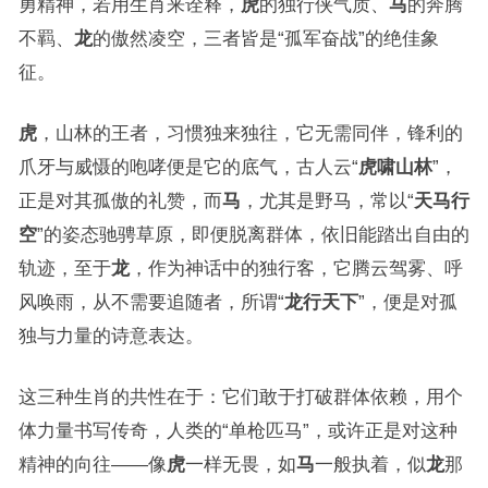
勇精神，若用生肖来诠释，
虎
的独行侠气质、
马
的奔腾
不羁、
龙
的傲然凌空，三者皆是“孤军奋战”的绝佳象
征。
虎
，山林的王者，习惯独来独往，它无需同伴，锋利的
爪牙与威慑的咆哮便是它的底气，古人云“
虎啸山林
”，
正是对其孤傲的礼赞，而
马
，尤其是野马，常以“
天马行
空
”的姿态驰骋草原，即便脱离群体，依旧能踏出自由的
轨迹，至于
龙
，作为神话中的独行客，它腾云驾雾、呼
风唤雨，从不需要追随者，所谓“
龙行天下
”，便是对孤
独与力量的诗意表达。
这三种生肖的共性在于：它们敢于打破群体依赖，用个
体力量书写传奇，人类的“单枪匹马”，或许正是对这种
精神的向往——像
虎
一样无畏，如
马
一般执着，似
龙
那