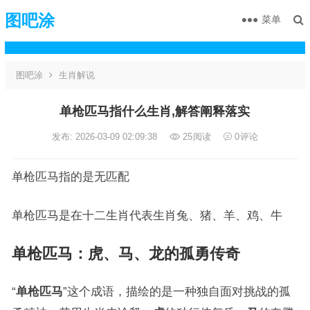
图吧涂
菜单
图吧涂
生肖解说
单枪匹马指什么生肖,解答阐释落实
发布: 2026-03-09 02:09:38
25
阅读
0
评论
单枪匹马指的是无匹配
单枪匹马是在十二生肖代表生肖兔、猪、羊、鸡、牛
单枪匹马
：
虎
、
马
、
龙
的孤勇传奇
“
单枪匹马
”这个成语，描绘的是一种独自面对挑战的孤