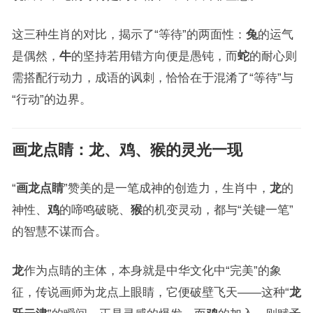
这三种生肖的对比，揭示了“等待”的两面性：
兔
的运气
是偶然，
牛
的坚持若用错方向便是愚钝，而
蛇
的耐心则
需搭配行动力，成语的讽刺，恰恰在于混淆了“等待”与
“行动”的边界。
画龙点睛
：
龙
、
鸡
、
猴
的灵光一现
“
画龙点睛
”赞美的是一笔成神的创造力，生肖中，
龙
的
神性、
鸡
的啼鸣破晓、
猴
的机变灵动，都与“关键一笔”
的智慧不谋而合。
龙
作为点睛的主体，本身就是中华文化中“完美”的象
征，传说画师为龙点上眼睛，它便破壁飞天——这种“
龙