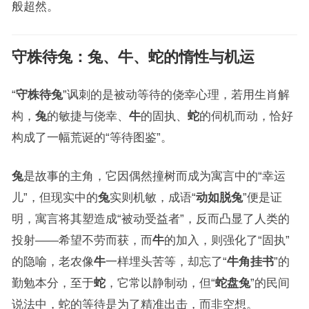
般超然。
守株待兔
：
兔
、
牛
、
蛇
的惰性与机运
“
守株待兔
”讽刺的是被动等待的侥幸心理，若用生肖解
构，
兔
的敏捷与侥幸、
牛
的固执、
蛇
的伺机而动，恰好
构成了一幅荒诞的“等待图鉴”。
兔
是故事的主角，它因偶然撞树而成为寓言中的“幸运
儿”，但现实中的
兔
实则机敏，成语“
动如脱兔
”便是证
明，寓言将其塑造成“被动受益者”，反而凸显了人类的
投射——希望不劳而获，而
牛
的加入，则强化了“固执”
的隐喻，老农像
牛
一样埋头苦等，却忘了“
牛角挂书
”的
勤勉本分，至于
蛇
，它常以静制动，但“
蛇盘兔
”的民间
说法中，蛇的等待是为了精准出击，而非空想。