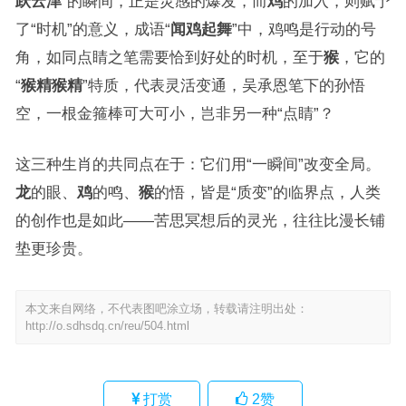
跃云津
”的瞬间，正是灵感的爆发，而
鸡
的加入，则赋予
了“时机”的意义，成语“
闻鸡起舞
”中，鸡鸣是行动的号
角，如同点睛之笔需要恰到好处的时机，至于
猴
，它的
“
猴精猴精
”特质，代表灵活变通，吴承恩笔下的孙悟
空，一根金箍棒可大可小，岂非另一种“点睛”？
这三种生肖的共同点在于：它们用“一瞬间”改变全局。
龙
的眼、
鸡
的鸣、
猴
的悟，皆是“质变”的临界点，人类
的创作也是如此——苦思冥想后的灵光，往往比漫长铺
垫更珍贵。
本文来自网络，不代表图吧涂立场，转载请注明出处：
http://o.sdhsdq.cn/reu/504.html
打赏
2
赞