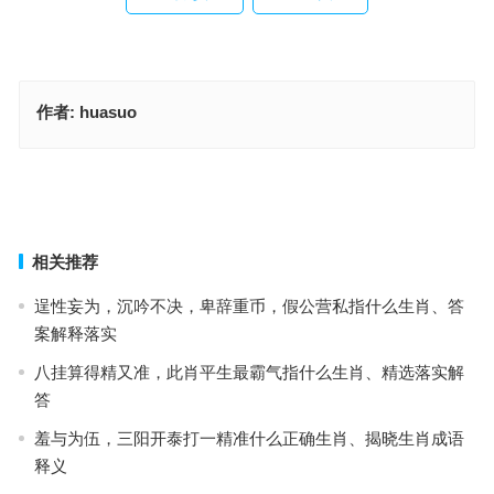
作者:
huasuo
辞旧迎新待春归猜打一生肖,详析执行落实
勾心斗角猜一什么生肖,全释词语落实
上一篇
下一篇
相关推荐
逞性妄为，沉吟不决，卑辞重币，假公营私指什么生肖、答
案解释落实
八挂算得精又准，此肖平生最霸气指什么生肖、精选落实解
答
羞与为伍，三阳开泰打一精准什么正确生肖、揭晓生肖成语
释义