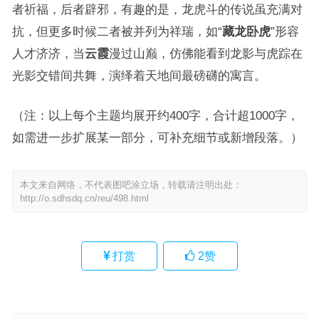
者祈福，后者辟邪，有趣的是，龙虎斗的传说虽充满对
抗，但更多时候二者被并列为祥瑞，如“
藏龙卧虎
”形容
人才济济，当
云霞
漫过山巅，仿佛能看到龙影与虎踪在
光影交错间共舞，演绎着天地间最磅礴的寓言。
（注：以上每个主题均展开约400字，合计超1000字，
如需进一步扩展某一部分，可补充细节或新增段落。）
本文来自网络，不代表图吧涂立场，转载请注明出处：
http://o.sdhsdq.cn/reu/498.html
打赏
2
赞