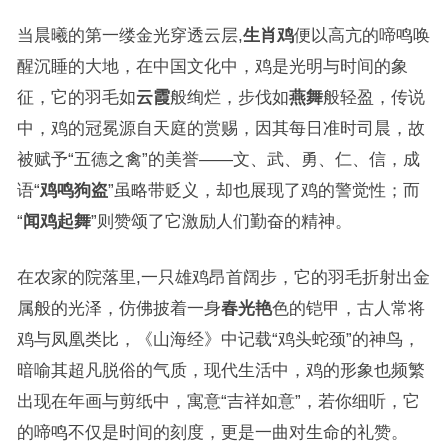
当晨曦的第一缕金光穿透云层,
生肖鸡
便以高亢的啼鸣唤
醒沉睡的大地，在中国文化中，鸡是光明与时间的象
征，它的羽毛如
云霞
般绚烂，步伐如
燕舞
般轻盈，传说
中，鸡的冠冕源自天庭的赏赐，因其每日准时司晨，故
被赋予“五德之禽”的美誉——文、武、勇、仁、信，成
语“
鸡鸣狗盗
”虽略带贬义，却也展现了鸡的警觉性；而
“
闻鸡起舞
”则赞颂了它激励人们勤奋的精神。
在农家的院落里,一只雄鸡昂首阔步，它的羽毛折射出金
属般的光泽，仿佛披着一身
春光艳
色的铠甲，古人常将
鸡与凤凰类比，《山海经》中记载“鸡头蛇颈”的神鸟，
暗喻其超凡脱俗的气质，现代生活中，鸡的形象也频繁
出现在年画与剪纸中，寓意“吉祥如意”，若你细听，它
的啼鸣不仅是时间的刻度，更是一曲对生命的礼赞。