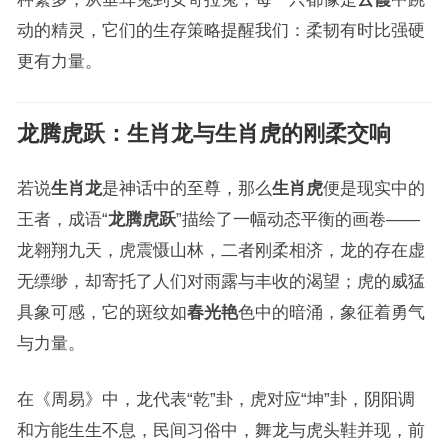
动的精灵，它们的生存策略提醒我们：柔韧有时比强硬
更有力量。
龙腾虎跃：
生肖龙
与
生肖虎
的刚柔交响
若说
生肖龙
是神话中的至尊，那么
生肖虎
便是现实中的
王者，成语“
龙腾虎跃
”描绘了一幅动态平衡的画卷——
龙翱翔九天，虎震慑山林，二者刚柔相济，龙的存在虚
无缥缈，却寄托了人们对雨露与丰收的渴望；虎的威猛
具象可感，它的斑纹如
春光艳
色中的暗涌，象征着勇气
与力量。
在《周易》中，龙代表“乾”卦，虎对应“坤”卦，阴阳调
和方能生生不息，民间习俗中，舞龙与虎头鞋并现，前