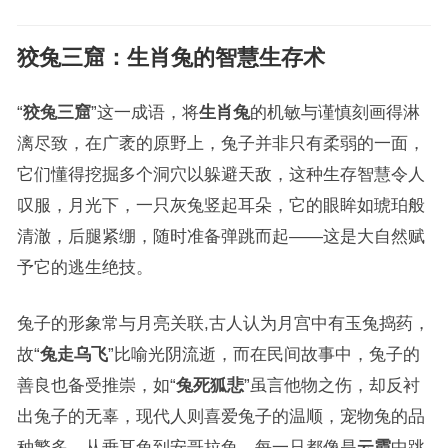
狡兔三窟：
生肖兔
的智慧生存术
“
狡兔三窟
”这一成语，将
生肖兔
的机敏与谨慎刻画得淋
漓尽致，在广袤的原野上，兔子并非只有柔弱的一面，
它们懂得挖掘多个洞穴以躲避天敌，这种生存智慧令人
叹服，月光下，一只灰兔竖起耳朵，它的眼眸如琥珀般
清澈，后腿紧绷，随时准备弹跳而起——这是大自然赋
予它的逃生绝技。
兔子的形象常与月亮关联,古人认为月宫中有玉兔捣药，
故“
兔走乌飞
”比喻光阴流逝，而在民间故事中，兔子的
善良也备受推崇，如“
兔死狐悲
”虽言他物之伤，却反衬
出兔子的无辜，现代人则喜爱兔子的温顺，宠物兔的品
种繁多，从垂耳兔到安哥拉兔，每一只都像是
云霞
中跳