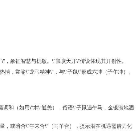
\”，象征智慧与机敏。\”鼠咬天开\”传说体现其开创性。
放热情，常喻\”龙马精神\”，与\”子鼠\”形成六冲（子午冲）。
调和（如用\”木\”通关），俗语\”子鼠遇午马，金银满地洒
”能量，或暗合\”午未合\”（马羊合），提示潜在机遇需借力化