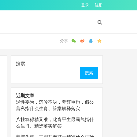
登录
注册
搜索
搜索
近期文章
逞性妄为，沉吟不决，卑辞重币，假公
营私指什么生肖、答案解释落实
八挂算得精又准，此肖平生最霸气指什
么生肖、精选落实解答
羞与为伍，三阳开泰打一精准什么正确