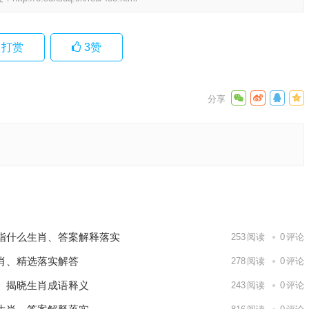
打赏
3
赞
语落实
执行落
下一篇
指什么生肖、答案解释落实
253
阅读
0
评论
肖、精选落实解答
278
阅读
0
评论
、揭晓生肖成语释义
243
阅读
0
评论