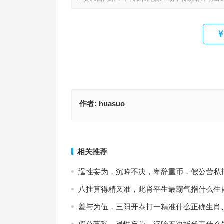
作者:
huasuo
二七旺后四九劲，自命不凡八字歪指是什么生肖,成
今期蛇猴虎出特，十四减一容易算猜打一生肖,详析
解答
实
上一篇
相关推荐
逞性妄为，沉吟不决，卑辞重币，假公营私
八挂算得精又准，此肖平生最霸气指什么生
羞与为伍，三阳开泰打一精准什么正确生肖