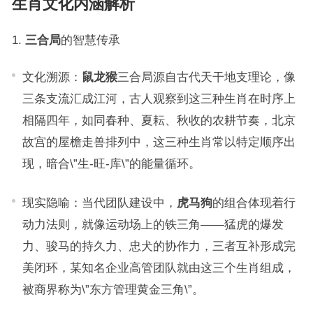
生肖文化内涵解析
三合局
的智慧传承
文化溯源：
鼠龙猴
三合局源自古代天干地支理论，像
三条支流汇成江河，古人观察到这三种生肖在时序上
相隔四年，如同春种、夏耘、秋收的农耕节奏，北京
故宫的屋檐走兽排列中，这三种生肖常以特定顺序出
现，暗合\”生-旺-库\”的能量循环。
现实隐喻：当代团队建设中，
虎马狗
的组合体现着行
动力法则，就像运动场上的铁三角——猛虎的爆发
力、骏马的持久力、忠犬的协作力，三者互补形成完
美闭环，某知名企业高管团队就由这三个生肖组成，
被商界称为\”东方管理黄金三角\”。