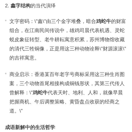
鑫字结构
的当代演绎
文字密码：\”鑫\”由三个金字堆叠，暗合
鸡蛇牛
的财富
组合，在江南民间传说中，雄鸡司晨代表机遇、灵蛇
蜕皮象征转型、老牛耕耘寓意积累，苏州博物馆收藏
的清代三牲铜像，正是用这三种动物诠释\”财源滚滚\”
的吉祥寓意。
商业启示：香港某百年老字号商标采用这三种生肖图
案，三个动物首尾相接构成铜钱形状，其第三代传人
曾解释：\”
鸡蛇牛
代表天时、地利、人和，就像早晨
把握商机、午后调整策略、黄昏盘点收获的经商之
道。\”
成语新解中的生活哲学