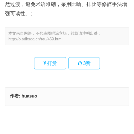
然过渡，避免术语堆砌，采用比喻、排比等修辞手法增
强可读性。）
本文来自网络，不代表图吧涂立场，转载请注明出处：
http://o.sdhsdq.cn/reu/469.html
打赏
3
赞
作者:
huasuo
生活迫人，揾食要紧，表演马戏为娱宾是解哪个生肖,准确释述落实
调兵遣将猜一什么生肖,全释词语落实
上一篇
下一篇