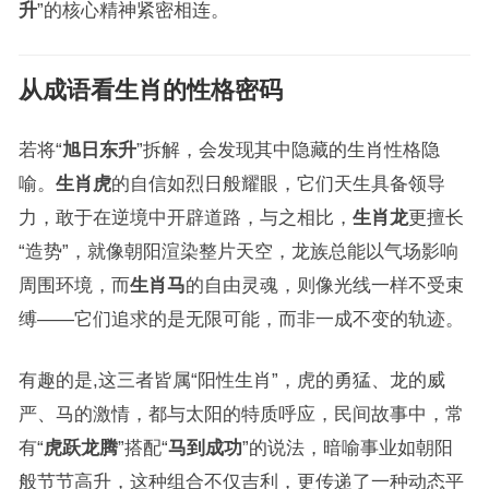
升
”的核心精神紧密相连。
从成语看生肖的性格密码
若将“
旭日东升
”拆解，会发现其中隐藏的生肖性格隐
喻。
生肖虎
的自信如烈日般耀眼，它们天生具备领导
力，敢于在逆境中开辟道路，与之相比，
生肖龙
更擅长
“造势”，就像朝阳渲染整片天空，龙族总能以气场影响
周围环境，而
生肖马
的自由灵魂，则像光线一样不受束
缚——它们追求的是无限可能，而非一成不变的轨迹。
有趣的是,这三者皆属“阳性生肖”，虎的勇猛、龙的威
严、马的激情，都与太阳的特质呼应，民间故事中，常
有“
虎跃龙腾
”搭配“
马到成功
”的说法，暗喻事业如朝阳
般节节高升，这种组合不仅吉利，更传递了一种动态平