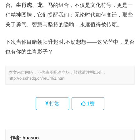
合。
生肖虎
、
龙
、
马
的组合，不仅是文化符号，更是一
种精神图腾，它们提醒我们：无论时代如何变迁，那些
关于勇气、智慧与坚持的隐喻，永远值得被传颂。
下次当你目睹朝阳升起时,不妨想想——这光芒中，是否
也有你的生肖影子？
本文来自网络，不代表图吧涂立场，转载请注明出处：
http://o.sdhsdq.cn/reu/461.html
打赏
1
赞
作者:
huasuo