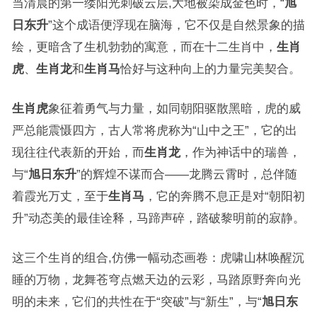
当清晨的第一缕阳光刺破云层,大地被染成金色时，“
旭
日东升
”这个成语便浮现在脑海，它不仅是自然景象的描
绘，更暗含了生机勃勃的寓意，而在十二生肖中，
生肖
虎
、
生肖龙
和
生肖马
恰好与这种向上的力量完美契合。
生肖虎
象征着勇气与力量，如同朝阳驱散黑暗，虎的威
严总能震慑四方，古人常将虎称为“山中之王”，它的出
现往往代表新的开始，而
生肖龙
，作为神话中的瑞兽，
与“
旭日东升
”的辉煌不谋而合——龙腾云霄时，总伴随
着霞光万丈，至于
生肖马
，它的奔腾不息正是对“朝阳初
升”动态美的最佳诠释，马蹄声碎，踏破黎明前的寂静。
这三个生肖的组合,仿佛一幅动态画卷：虎啸山林唤醒沉
睡的万物，龙舞苍穹点燃天边的云彩，马踏原野奔向光
明的未来，它们的共性在于“突破”与“新生”，与“
旭日东