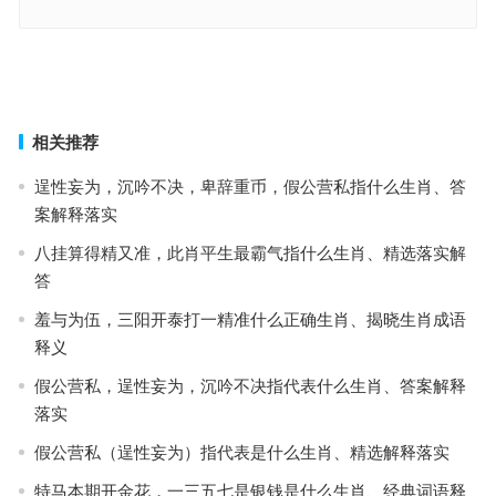
欲钱看柏油烫猪头是什么生肖,典料解析落实
避其锐气指什么生肖,精确解释落实
上一篇
下一篇
相关推荐
逞性妄为，沉吟不决，卑辞重币，假公营私指什么生肖、答
案解释落实
八挂算得精又准，此肖平生最霸气指什么生肖、精选落实解
答
羞与为伍，三阳开泰打一精准什么正确生肖、揭晓生肖成语
释义
假公营私，逞性妄为，沉吟不决指代表什么生肖、答案解释
落实
假公营私（逞性妄为）指代表是什么生肖、精选解释落实
特马本期开金花，一三五七是银钱是什么生肖、经典词语释