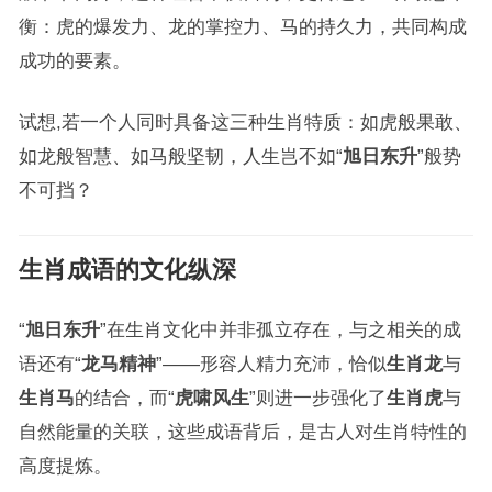
衡：虎的爆发力、龙的掌控力、马的持久力，共同构成
成功的要素。
试想,若一个人同时具备这三种生肖特质：如虎般果敢、
如龙般智慧、如马般坚韧，人生岂不如“
旭日东升
”般势
不可挡？
生肖成语的文化纵深
“
旭日东升
”在生肖文化中并非孤立存在，与之相关的成
语还有“
龙马精神
”——形容人精力充沛，恰似
生肖龙
与
生肖马
的结合，而“
虎啸风生
”则进一步强化了
生肖虎
与
自然能量的关联，这些成语背后，是古人对生肖特性的
高度提炼。