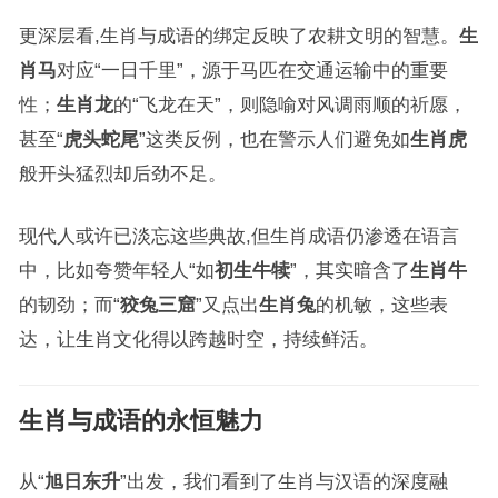
更深层看,生肖与成语的绑定反映了农耕文明的智慧。
生
肖马
对应“一日千里”，源于马匹在交通运输中的重要
性；
生肖龙
的“飞龙在天”，则隐喻对风调雨顺的祈愿，
甚至“
虎头蛇尾
”这类反例，也在警示人们避免如
生肖虎
般开头猛烈却后劲不足。
现代人或许已淡忘这些典故,但生肖成语仍渗透在语言
中，比如夸赞年轻人“如
初生牛犊
”，其实暗含了
生肖牛
的韧劲；而“
狡兔三窟
”又点出
生肖兔
的机敏，这些表
达，让生肖文化得以跨越时空，持续鲜活。
生肖与成语的永恒魅力
从“
旭日东升
”出发，我们看到了生肖与汉语的深度融