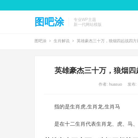
图吧涂
专业WP主题
新一代网站模版
图吧涂
生肖解说
英雄豪杰三十万，狼烟四起战四方
英雄豪杰三十万，狼烟四
作者:
huasuo
发布: 2
指的是生肖虎,生肖龙,生肖马
是在十二生肖代表生肖龙、虎、马、