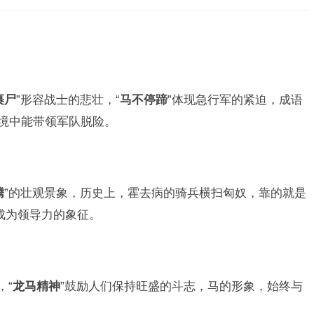
裹尸
”形容战士的悲壮，“
马不停蹄
”体现急行军的紧迫，成语
困境中能带领军队脱险。
腾
”的壮观景象，历史上，霍去病的骑兵横扫匈奴，靠的就是
成为领导力的象征。
，“
龙马精神
”鼓励人们保持旺盛的斗志，马的形象，始终与