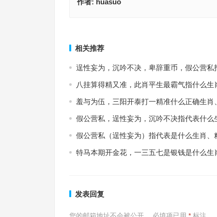
作者:
huasuo
雨过天晴二十四，官逼民反皆起义是什么生肖,细释
洋洋得意打一最佳生肖,揭秘阐释落实
实
上一篇
相关推荐
逞性妄为，沉吟不决，卑辞重币，假公营私
八挂算得精又准，此肖平生最霸气指什么生
羞与为伍，三阳开泰打一精准什么正确生肖
假公营私，逞性妄为，沉吟不决指代表什么
假公营私（逞性妄为）指代表是什么生肖、
特马本期开金花，一三五七是银钱是什么生
发表回复
您的邮箱地址不会被公开。
必填项已用
*
标注