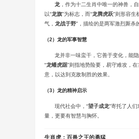
龙
，作为十二生肖中唯一的神兽，自
以“
龙旗
”为标志，而“
龙腾虎跃
”则形容
气，
龙战于野
”，描绘的是两军激烈厮杀
（2）龙的军事智慧
龙并非一味蛮干，它善于变化，能隐
“
龙蟠虎踞
”则指地势险要，易守难攻，
意，以达到克敌制胜的效果。
（3）龙的精神启示
现代社会中，“
望子成龙
”寄托了人
量，更要有智慧与胸怀。
生肖虎：百兽之王的勇猛