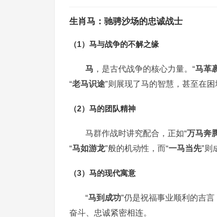
生肖马：驰骋沙场的忠诚战士
（1）马与战争的不解之缘
马
，是古代战争的核心力量。“
马革
“
老马识途
”则展现了马的智慧，甚至在
（2）马的团队精神
马群作战时讲究配合，正如“
万马奔
“
马如游龙
”般的机动性，而“
一马当先
”则
（3）马的现代寓意
“
马到成功
”仍是祝福事业顺利的吉言
奋斗、忠诚紧密相连。