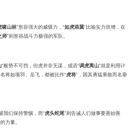
虎啸山林
”形容强大的威慑力，“
如虎添翼
”比喻实力倍增，在
之师
”则形容战斗力极强的军队。
山
”般势不可挡，但虎并非无谋，成语“
调虎离山
”就是利用计
名将如项羽、岳飞，都被比作“
虎将
”，因其勇猛果敢而名垂
提醒我们保持警惕，而“
虎头蛇尾
”则告诫人们做事要善始善
前的力量。