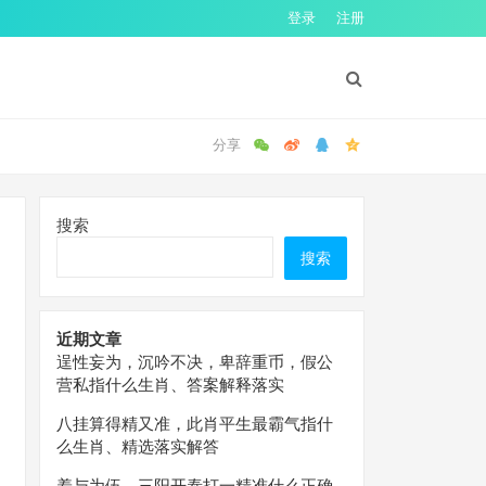
登录
注册
搜索
搜索
近期文章
逞性妄为，沉吟不决，卑辞重币，假公
营私指什么生肖、答案解释落实
八挂算得精又准，此肖平生最霸气指什
么生肖、精选落实解答
羞与为伍，三阳开泰打一精准什么正确